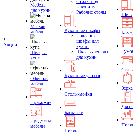
Столы под
Мебель
раковину
для кухни
Рабочие столы
Шка
Мягкая
Кухонные шкафы
мебель
Комо
Навесные
шкафы для
Акции
кухни
Тумб
Шкафы-пеналы
Шкафы-
для кухни
купе
Стол
Кухонные уголки
Офисная
мебель
Зерка
Столы-мойки
Прихожие
Двер
Банкетки
Предметы
Полк
мебели
Полки