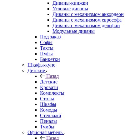
Диваны-книжки
Угловые диваны
Диваны с механизмом аккордеон
Диваны с механизмом еврософа
Диваны с механизмом дельфин
Модульные диваны
Под заказ
Софы
Тахты
Пуфы
Банкетки
Шкафы-купе
Детские
Назад
Детские
Кровати
Комплекты
Столы
Шкафы
Комоды
Стеллажи
Пеналы
Тумбы
Офисная мебель
Назад