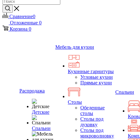
Сравнение
0
Отложенные
0
Корзина
0
Мебель для кухни
Кухонные гарнитуры
Угловые кухни
Прямые кухни
Распродажа
Спальни
Столы
Обеденные
Детские
столы
Кров
Столы под
духовку
Спальни
Столы под
микроволновку
Комп