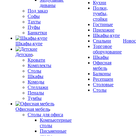
Кухни
диваны
Полки,
Под заказ
тумбы,
Софы
стойки
Тахты
Гостиные
Пуфы
Прихожие
Банкетки
Шкафы-купе
Спальни
Новос
Шкафы-купе
Торговое
оборудование
Детские
Шкафы
Кровати
Офисная
Комплекты
мебель
Столы
Балконы
Шкафы
Ресепшен
Комоды
Столовые
Стеллажи
Столы
Пеналы
Тумбы
Офисная мебель
Столы для офиса
Компьютерные
столы
Письменные