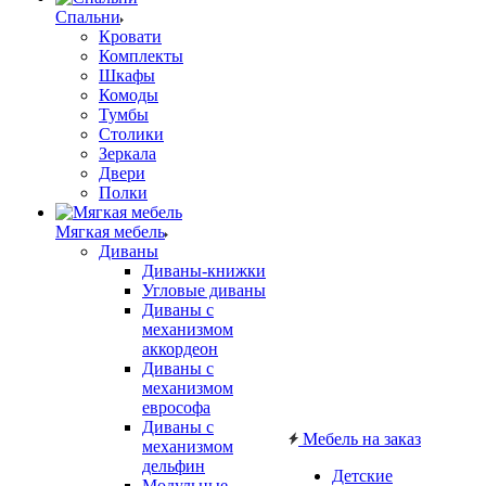
Спальни
Кровати
Комплекты
Шкафы
Комоды
Тумбы
Столики
Зеркала
Двери
Полки
Мягкая мебель
Диваны
Диваны-книжки
Угловые диваны
Диваны с
механизмом
аккордеон
Диваны с
механизмом
еврософа
Диваны с
Мебель на заказ
механизмом
дельфин
Детские
Модульные