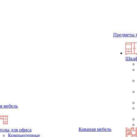
Предметы 
Шка
я мебель
Кованая мебель
толы для офиса
Компьютерные