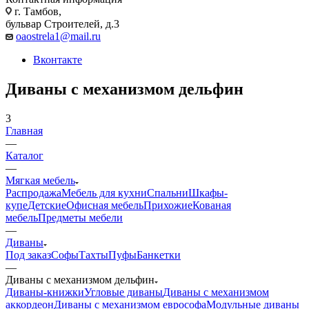
г. Тамбов,
бульвар Строителей, д.3
oaostrela1@mail.ru
Вконтакте
Диваны с механизмом дельфин
3
Главная
—
Каталог
—
Мягкая мебель
Распродажа
Мебель для кухни
Спальни
Шкафы-
купе
Детские
Офисная мебель
Прихожие
Кованая
мебель
Предметы мебели
—
Диваны
Под заказ
Софы
Тахты
Пуфы
Банкетки
—
Диваны с механизмом дельфин
Диваны-книжки
Угловые диваны
Диваны с механизмом
аккордеон
Диваны с механизмом еврософа
Модульные диваны