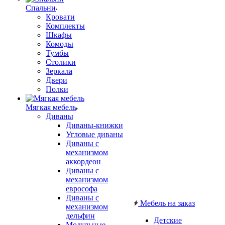
Спальни
Кровати
Комплекты
Шкафы
Комоды
Тумбы
Столики
Зеркала
Двери
Полки
Мягкая мебель
Диваны
Диваны-книжки
Угловые диваны
Диваны с
механизмом
аккордеон
Диваны с
механизмом
еврософа
Диваны с
Мебель на заказ
механизмом
дельфин
Детские
Модульные