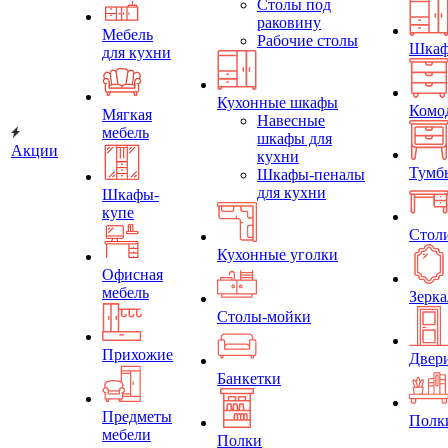
Столы под
раковину
Мебель
Рабочие столы
Шка
для кухни
Кухонные шкафы
Комо
Мягкая
Навесные
мебель
шкафы для
Акции
кухни
Тумб
Шкафы-пеналы
для кухни
Шкафы-
купе
Стол
Кухонные уголки
Офисная
мебель
Зерка
Столы-мойки
Прихожие
Двер
Банкетки
Предметы
Полк
мебели
Полки