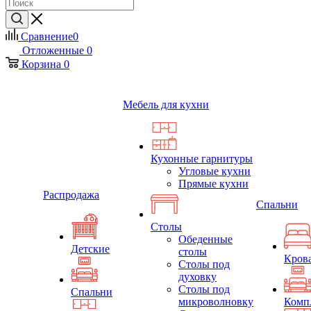
Сравнение
0
Отложенные
0
Корзина
0
Мебель для кухни
Кухонные гарнитуры
Угловые кухни
Прямые кухни
Распродажа
Спальни
Столы
Обеденные
Детские
столы
Кров
Столы под
духовку
Столы под
Спальни
микроволновку
Комп