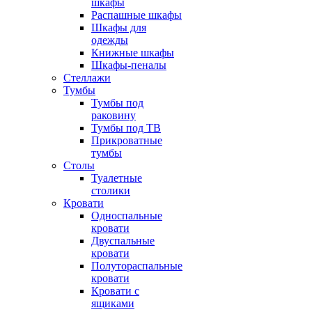
шкафы
Распашные шкафы
Шкафы для
одежды
Книжные шкафы
Шкафы-пеналы
Стеллажи
Тумбы
Тумбы под
раковину
Тумбы под ТВ
Прикроватные
тумбы
Столы
Туалетные
столики
Кровати
Односпальные
кровати
Двуспальные
кровати
Полутораспальные
кровати
Кровати с
ящиками