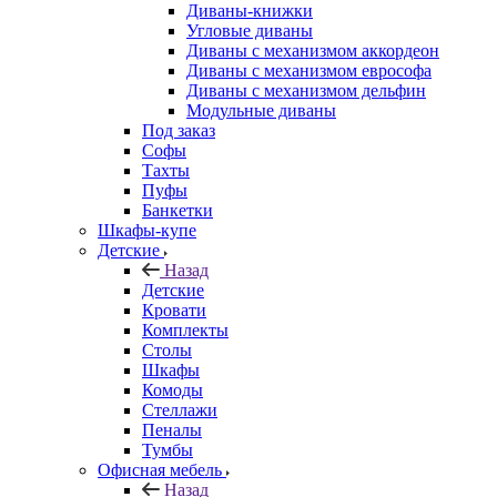
Диваны-книжки
Угловые диваны
Диваны с механизмом аккордеон
Диваны с механизмом еврософа
Диваны с механизмом дельфин
Модульные диваны
Под заказ
Софы
Тахты
Пуфы
Банкетки
Шкафы-купе
Детские
Назад
Детские
Кровати
Комплекты
Столы
Шкафы
Комоды
Стеллажи
Пеналы
Тумбы
Офисная мебель
Назад