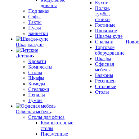
Кухни
диваны
Полки,
Под заказ
тумбы,
Софы
стойки
Тахты
Гостиные
Пуфы
Прихожие
Банкетки
Шкафы-купе
Спальни
Новос
Шкафы-купе
Торговое
оборудование
Детские
Шкафы
Кровати
Офисная
Комплекты
мебель
Столы
Балконы
Шкафы
Ресепшен
Комоды
Столовые
Стеллажи
Столы
Пеналы
Тумбы
Офисная мебель
Столы для офиса
Компьютерные
столы
Письменные