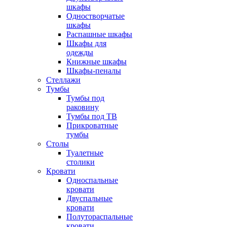
шкафы
Одностворчатые
шкафы
Распашные шкафы
Шкафы для
одежды
Книжные шкафы
Шкафы-пеналы
Стеллажи
Тумбы
Тумбы под
раковину
Тумбы под ТВ
Прикроватные
тумбы
Столы
Туалетные
столики
Кровати
Односпальные
кровати
Двуспальные
кровати
Полутораспальные
кровати