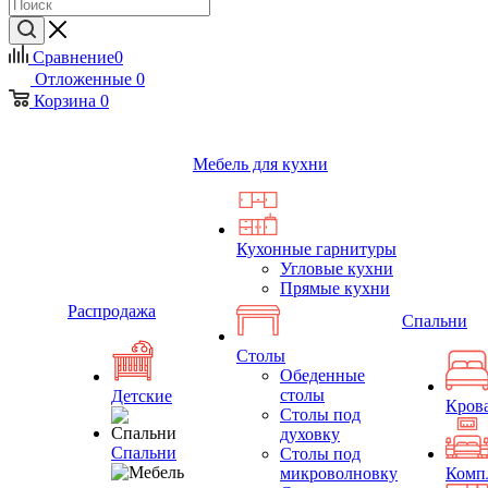
Сравнение
0
Отложенные
0
Корзина
0
Мебель для кухни
Кухонные гарнитуры
Угловые кухни
Прямые кухни
Распродажа
Спальни
Столы
Обеденные
столы
Детские
Кров
Столы под
духовку
Спальни
Столы под
микроволновку
Комп