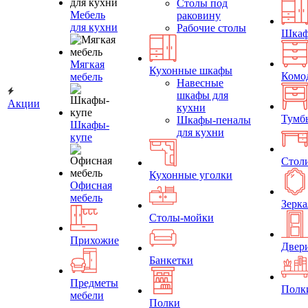
Столы под
Мебель
раковину
для кухни
Рабочие столы
Шка
Мягкая
Кухонные шкафы
Комо
мебель
Навесные
шкафы для
Акции
кухни
Тумб
Шкафы-пеналы
Шкафы-
для кухни
купе
Стол
Кухонные уголки
Офисная
мебель
Зерка
Столы-мойки
Прихожие
Двер
Банкетки
Предметы
Полк
мебели
Полки