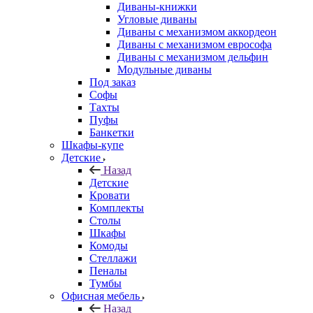
Диваны-книжки
Угловые диваны
Диваны с механизмом аккордеон
Диваны с механизмом еврософа
Диваны с механизмом дельфин
Модульные диваны
Под заказ
Софы
Тахты
Пуфы
Банкетки
Шкафы-купе
Детские
Назад
Детские
Кровати
Комплекты
Столы
Шкафы
Комоды
Стеллажи
Пеналы
Тумбы
Офисная мебель
Назад