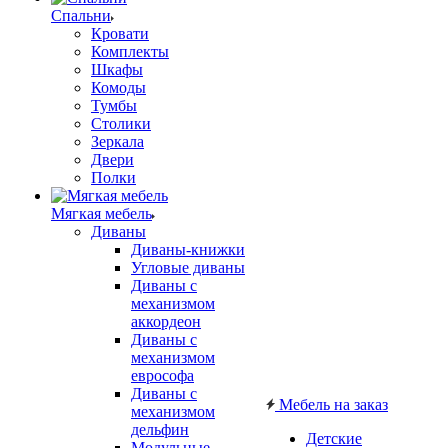
Спальни
Кровати
Комплекты
Шкафы
Комоды
Тумбы
Столики
Зеркала
Двери
Полки
Мягкая мебель
Диваны
Диваны-книжки
Угловые диваны
Диваны с
механизмом
аккордеон
Диваны с
механизмом
еврософа
Диваны с
Мебель на заказ
механизмом
дельфин
Детские
Модульные