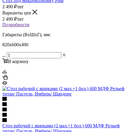
Стол под микроволновку Риф
2 490
₽
/шт
Варианты цен
2 490
₽
/шт
Подробности
Габариты (ВхШхГ), мм:
820х600х490
В корзину
Стол рабочий с ящиками (2 мал.+1 бол.) 600 МДФ Рельеф
титан/ Пастель, Имбирь/ Шардоне