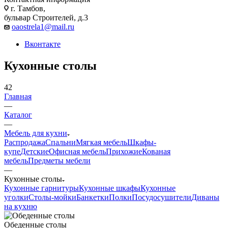
г. Тамбов,
бульвар Строителей, д.3
oaostrela1@mail.ru
Вконтакте
Кухонные столы
42
Главная
—
Каталог
—
Мебель для кухни
Распродажа
Спальни
Мягкая мебель
Шкафы-
купе
Детские
Офисная мебель
Прихожие
Кованая
мебель
Предметы мебели
—
Кухонные столы
Кухонные гарнитуры
Кухонные шкафы
Кухонные
уголки
Столы-мойки
Банкетки
Полки
Посудосушители
Диваны
на кухню
Обеденные столы