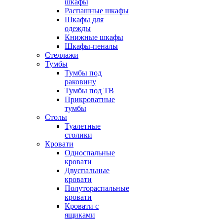
шкафы
Распашные шкафы
Шкафы для
одежды
Книжные шкафы
Шкафы-пеналы
Стеллажи
Тумбы
Тумбы под
раковину
Тумбы под ТВ
Прикроватные
тумбы
Столы
Туалетные
столики
Кровати
Односпальные
кровати
Двуспальные
кровати
Полутораспальные
кровати
Кровати с
ящиками