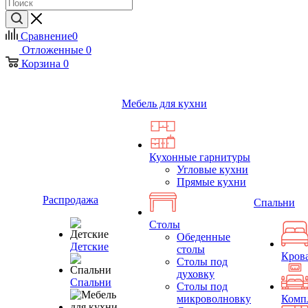
Сравнение
0
Отложенные
0
Корзина
0
Мебель для кухни
Кухонные гарнитуры
Угловые кухни
Прямые кухни
Распродажа
Спальни
Столы
Обеденные
Детские
столы
Кров
Столы под
духовку
Спальни
Столы под
микроволновку
Комп