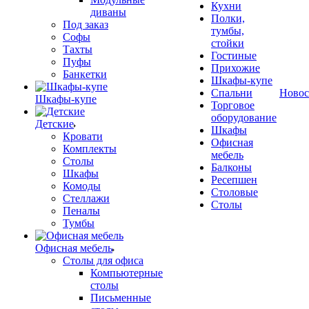
Кухни
диваны
Полки,
Под заказ
тумбы,
Софы
стойки
Тахты
Гостиные
Пуфы
Прихожие
Банкетки
Шкафы-купе
Спальни
Новос
Шкафы-купе
Торговое
оборудование
Детские
Шкафы
Кровати
Офисная
Комплекты
мебель
Столы
Балконы
Шкафы
Ресепшен
Комоды
Столовые
Стеллажи
Столы
Пеналы
Тумбы
Офисная мебель
Столы для офиса
Компьютерные
столы
Письменные