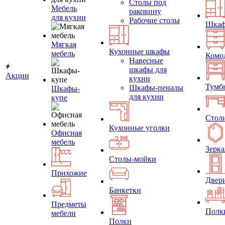
Столы под
Мебель
раковину
для кухни
Рабочие столы
Шка
Мягкая
Кухонные шкафы
мебель
Комо
Навесные
шкафы для
Акции
кухни
Тумб
Шкафы-пеналы
Шкафы-
для кухни
купе
Стол
Кухонные уголки
Офисная
мебель
Зерка
Столы-мойки
Прихожие
Двер
Банкетки
Предметы
Полк
мебели
Полки