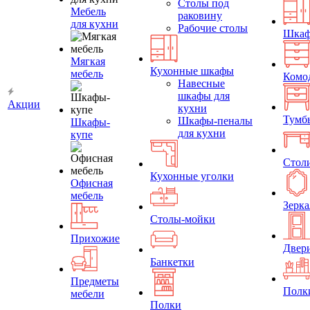
Столы под
Мебель
раковину
для кухни
Рабочие столы
Шка
Мягкая
Кухонные шкафы
мебель
Комо
Навесные
шкафы для
Акции
кухни
Тумб
Шкафы-пеналы
Шкафы-
для кухни
купе
Стол
Кухонные уголки
Офисная
мебель
Зерка
Столы-мойки
Прихожие
Двер
Банкетки
Предметы
Полк
мебели
Полки