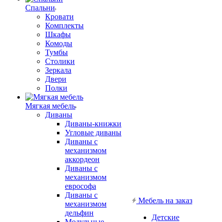
Спальни
Кровати
Комплекты
Шкафы
Комоды
Тумбы
Столики
Зеркала
Двери
Полки
Мягкая мебель
Диваны
Диваны-книжки
Угловые диваны
Диваны с
механизмом
аккордеон
Диваны с
механизмом
еврософа
Диваны с
Мебель на заказ
механизмом
дельфин
Детские
Модульные