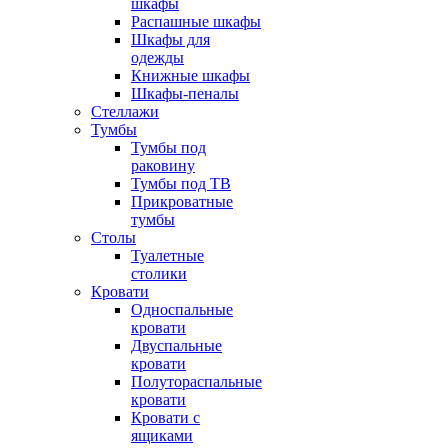
шкафы
Распашные шкафы
Шкафы для
одежды
Книжные шкафы
Шкафы-пеналы
Стеллажи
Тумбы
Тумбы под
раковину
Тумбы под ТВ
Прикроватные
тумбы
Столы
Туалетные
столики
Кровати
Односпальные
кровати
Двуспальные
кровати
Полутораспальные
кровати
Кровати с
ящиками