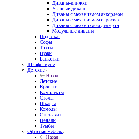
Диваны-книжки
Угловые диваны
Диваны с механизмом аккордеон
Диваны с механизмом еврософа
Диваны с механизмом дельфин
Модульные диваны
Под заказ
Софы
Тахты
Пуфы
Банкетки
Шкафы-купе
Детские
Назад
Детские
Кровати
Комплекты
Столы
Шкафы
Комоды
Стеллажи
Пеналы
Тумбы
Офисная мебель
Назад