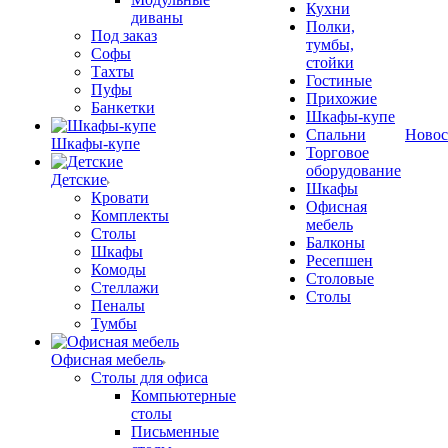
Кухни
диваны
Полки,
Под заказ
тумбы,
Софы
стойки
Тахты
Гостиные
Пуфы
Прихожие
Банкетки
Шкафы-купе
Спальни
Новос
Шкафы-купе
Торговое
оборудование
Детские
Шкафы
Кровати
Офисная
Комплекты
мебель
Столы
Балконы
Шкафы
Ресепшен
Комоды
Столовые
Стеллажи
Столы
Пеналы
Тумбы
Офисная мебель
Столы для офиса
Компьютерные
столы
Письменные