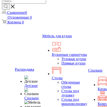
Сравнение
0
Отложенные
0
Корзина
0
Мебель для кухни
Кухонные гарнитуры
Угловые кухни
Прямые кухни
Распродажа
Спальни
Столы
Обеденные
Детские
столы
Кров
Столы под
духовку
Спальни
Столы под
микроволновку
Комп