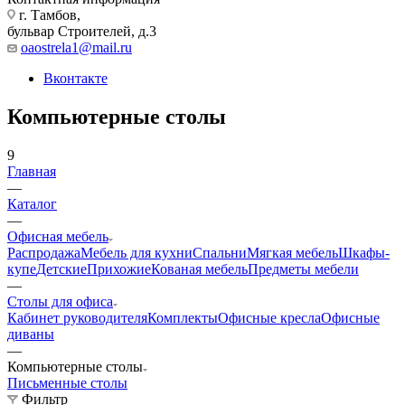
г. Тамбов,
бульвар Строителей, д.3
oaostrela1@mail.ru
Вконтакте
Компьютерные столы
9
Главная
—
Каталог
—
Офисная мебель
Распродажа
Мебель для кухни
Спальни
Мягкая мебель
Шкафы-
купе
Детские
Прихожие
Кованая мебель
Предметы мебели
—
Столы для офиса
Кабинет руководителя
Комплекты
Офисные кресла
Офисные
диваны
—
Компьютерные столы
Письменные столы
Фильтр