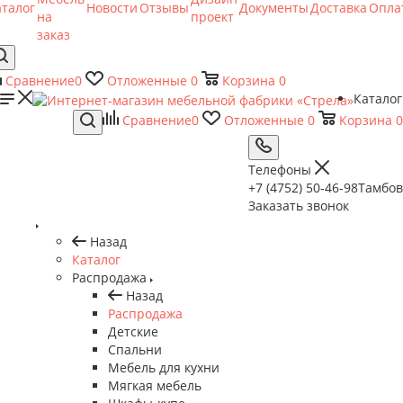
аталог
Новости
Отзывы
Документы
Доставка
Опла
на
проект
заказ
Сравнение
0
Отложенные
0
Корзина
0
Каталог
Сравнение
0
Отложенные
0
Корзина
0
Телефоны
+7 (4752) 50-46-98
Тамбов
Заказать звонок
Назад
Каталог
Распродажа
Назад
Распродажа
Детские
Спальни
Мебель для кухни
Мягкая мебель