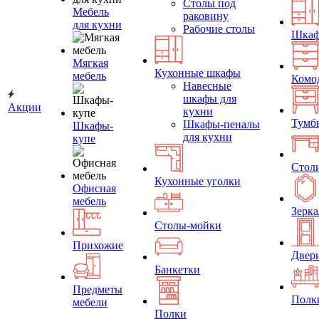
Столы под
Мебель
раковину
для кухни
Рабочие столы
Шка
Мягкая
Кухонные шкафы
мебель
Комо
Навесные
шкафы для
Акции
кухни
Тумб
Шкафы-пеналы
Шкафы-
для кухни
купе
Стол
Кухонные уголки
Офисная
мебель
Зерка
Столы-мойки
Прихожие
Двер
Банкетки
Предметы
Полк
мебели
Полки