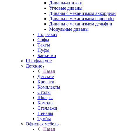
Диваны-книжки
Угловые диваны
Диваны с механизмом аккордеон
Диваны с механизмом еврософа
Диваны с механизмом дельфин
Модульные диваны
Под заказ
Софы
Тахты
Пуфы
Банкетки
Шкафы-купе
Детские
Назад
Детские
Кровати
Комплекты
Столы
Шкафы
Комоды
Стеллажи
Пеналы
Тумбы
Офисная мебель
Назад