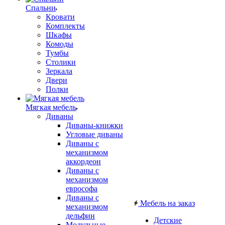
Спальни
Кровати
Комплекты
Шкафы
Комоды
Тумбы
Столики
Зеркала
Двери
Полки
Мягкая мебель
Диваны
Диваны-книжки
Угловые диваны
Диваны с
механизмом
аккордеон
Диваны с
механизмом
еврософа
Диваны с
Мебель на заказ
механизмом
дельфин
Детские
Модульные