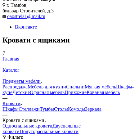
г. Тамбов,
бульвар Строителей, д.3
oaostrela1@mail.ru
Вконтакте
Кровати с ящиками
7
Главная
—
Каталог
—
Предметы мебели
Распродажа
Мебель для кухни
Спальни
Мягкая мебель
Шкафы-
купе
Детские
Офисная мебель
Прихожие
Кованая мебель
—
Кровати
Шкафы
Стеллажи
Тумбы
Столы
Комоды
Зеркала
—
Кровати с ящиками
Односпальные кровати
Двуспальные
кровати
Полутораспальные кровати
Фильтр