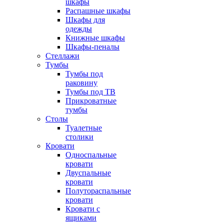
шкафы
Распашные шкафы
Шкафы для
одежды
Книжные шкафы
Шкафы-пеналы
Стеллажи
Тумбы
Тумбы под
раковину
Тумбы под ТВ
Прикроватные
тумбы
Столы
Туалетные
столики
Кровати
Односпальные
кровати
Двуспальные
кровати
Полутораспальные
кровати
Кровати с
ящиками