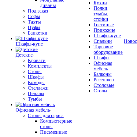
Кухни
диваны
Полки,
Под заказ
тумбы,
Софы
стойки
Тахты
Гостиные
Пуфы
Прихожие
Банкетки
Шкафы-купе
Спальни
Новос
Шкафы-купе
Торговое
оборудование
Детские
Шкафы
Кровати
Офисная
Комплекты
мебель
Столы
Балконы
Шкафы
Ресепшен
Комоды
Столовые
Стеллажи
Столы
Пеналы
Тумбы
Офисная мебель
Столы для офиса
Компьютерные
столы
Письменные