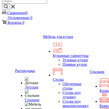
Сравнение
0
Отложенные
0
Корзина
0
Мебель для кухни
Кухонные гарнитуры
Угловые кухни
Прямые кухни
Распродажа
Спальни
Столы
Обеденные
Детские
столы
Кров
Столы под
духовку
Спальни
Столы под
микроволновку
Комп