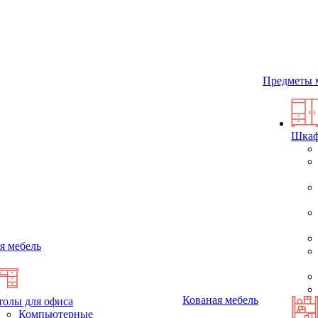
Предметы 
Шка
я мебель
Кованая мебель
толы для офиса
Компьютерные