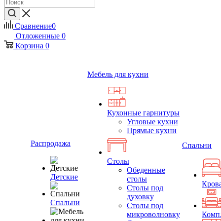
Сравнение
0
Отложенные
0
Корзина
0
Мебель для кухни
Кухонные гарнитуры
Угловые кухни
Прямые кухни
Распродажа
Спальни
Столы
Обеденные
Детские
столы
Кров
Столы под
духовку
Спальни
Столы под
микроволновку
Комп