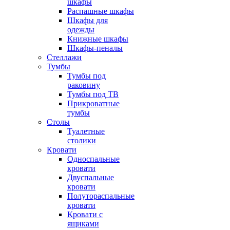
шкафы
Распашные шкафы
Шкафы для
одежды
Книжные шкафы
Шкафы-пеналы
Стеллажи
Тумбы
Тумбы под
раковину
Тумбы под ТВ
Прикроватные
тумбы
Столы
Туалетные
столики
Кровати
Односпальные
кровати
Двуспальные
кровати
Полутораспальные
кровати
Кровати с
ящиками