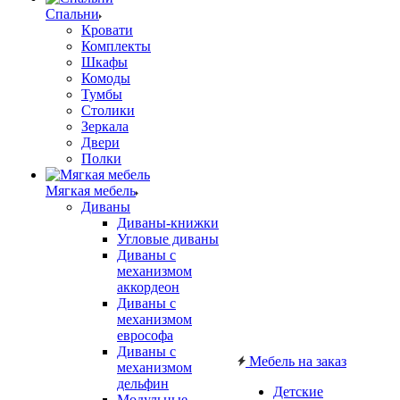
Спальни
Кровати
Комплекты
Шкафы
Комоды
Тумбы
Столики
Зеркала
Двери
Полки
Мягкая мебель
Диваны
Диваны-книжки
Угловые диваны
Диваны с
механизмом
аккордеон
Диваны с
механизмом
еврософа
Диваны с
Мебель на заказ
механизмом
дельфин
Детские
Модульные