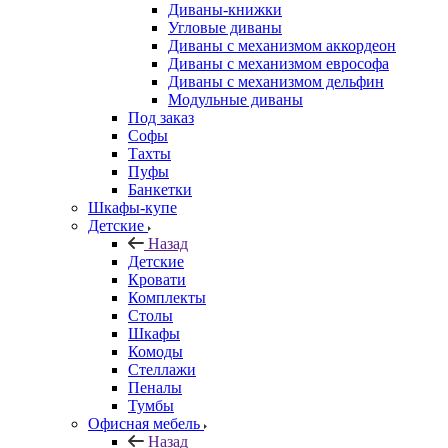
Диваны-книжки
Угловые диваны
Диваны с механизмом аккордеон
Диваны с механизмом еврософа
Диваны с механизмом дельфин
Модульные диваны
Под заказ
Софы
Тахты
Пуфы
Банкетки
Шкафы-купе
Детские
Назад
Детские
Кровати
Комплекты
Столы
Шкафы
Комоды
Стеллажи
Пеналы
Тумбы
Офисная мебель
Назад