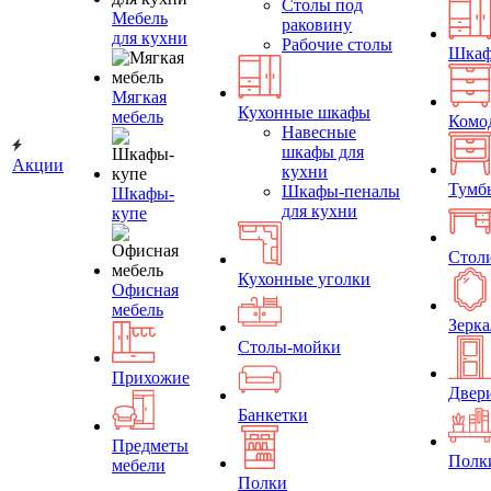
Столы под
Мебель
раковину
для кухни
Рабочие столы
Шка
Мягкая
Кухонные шкафы
мебель
Комо
Навесные
шкафы для
Акции
кухни
Тумб
Шкафы-пеналы
Шкафы-
для кухни
купе
Стол
Кухонные уголки
Офисная
мебель
Зерка
Столы-мойки
Прихожие
Двер
Банкетки
Предметы
Полк
мебели
Полки