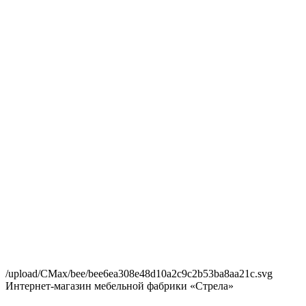
/upload/CMax/bee/bee6ea308e48d10a2c9c2b53ba8aa21c.svg
Интернет-магазин мебельной фабрики «Стрела»