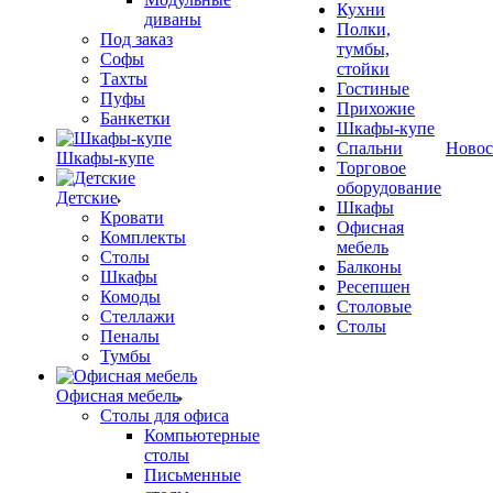
Кухни
диваны
Полки,
Под заказ
тумбы,
Софы
стойки
Тахты
Гостиные
Пуфы
Прихожие
Банкетки
Шкафы-купе
Спальни
Новос
Шкафы-купе
Торговое
оборудование
Детские
Шкафы
Кровати
Офисная
Комплекты
мебель
Столы
Балконы
Шкафы
Ресепшен
Комоды
Столовые
Стеллажи
Столы
Пеналы
Тумбы
Офисная мебель
Столы для офиса
Компьютерные
столы
Письменные