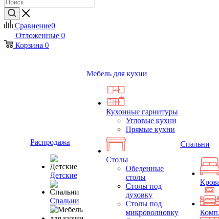
Сравнение
0
Отложенные
0
Корзина
0
Мебель для кухни
Кухонные гарнитуры
Угловые кухни
Прямые кухни
Распродажа
Спальни
Столы
Обеденные
Детские
столы
Кров
Столы под
духовку
Спальни
Столы под
микроволновку
Комп