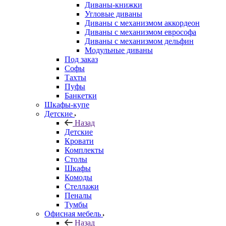
Диваны-книжки
Угловые диваны
Диваны с механизмом аккордеон
Диваны с механизмом еврософа
Диваны с механизмом дельфин
Модульные диваны
Под заказ
Софы
Тахты
Пуфы
Банкетки
Шкафы-купе
Детские
Назад
Детские
Кровати
Комплекты
Столы
Шкафы
Комоды
Стеллажи
Пеналы
Тумбы
Офисная мебель
Назад