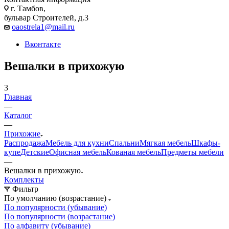
г. Тамбов,
бульвар Строителей, д.3
oaostrela1@mail.ru
Вконтакте
Вешалки в прихожую
3
Главная
—
Каталог
—
Прихожие
Распродажа
Мебель для кухни
Спальни
Мягкая мебель
Шкафы-
купе
Детские
Офисная мебель
Кованая мебель
Предметы мебели
—
Вешалки в прихожую
Комплекты
Фильтр
По умолчанию (возрастание)
По популярности (убывание)
По популярности (возрастание)
По алфавиту (убывание)