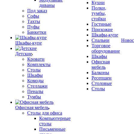
Кухни
диваны
Полки,
Под заказ
тумбы,
Софы
стойки
Тахты
Гостиные
Пуфы
Прихожие
Банкетки
Шкафы-купе
Спальни
Новос
Шкафы-купе
Торговое
оборудование
Детские
Шкафы
Кровати
Офисная
Комплекты
мебель
Столы
Балконы
Шкафы
Ресепшен
Комоды
Столовые
Стеллажи
Столы
Пеналы
Тумбы
Офисная мебель
Столы для офиса
Компьютерные
столы
Письменные