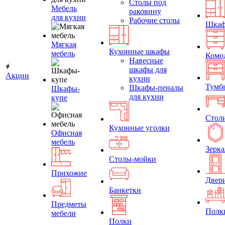
Столы под
Мебель
раковину
для кухни
Рабочие столы
Шка
Мягкая
Кухонные шкафы
мебель
Комо
Навесные
шкафы для
Акции
кухни
Тумб
Шкафы-пеналы
Шкафы-
для кухни
купе
Стол
Кухонные уголки
Офисная
мебель
Зерка
Столы-мойки
Прихожие
Двер
Банкетки
Предметы
Полк
мебели
Полки