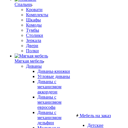
Спальни
Кровати
Комплекты
Шкафы
Комоды
Тумбы
Столики
Зеркала
Двери
Полки
Мягкая мебель
Диваны
Диваны-книжки
Угловые диваны
Диваны с
механизмом
аккордеон
Диваны с
механизмом
еврософа
Диваны с
Мебель на заказ
механизмом
дельфин
Детские
Модульные