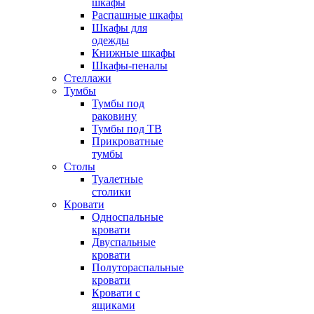
шкафы
Распашные шкафы
Шкафы для
одежды
Книжные шкафы
Шкафы-пеналы
Стеллажи
Тумбы
Тумбы под
раковину
Тумбы под ТВ
Прикроватные
тумбы
Столы
Туалетные
столики
Кровати
Односпальные
кровати
Двуспальные
кровати
Полутораспальные
кровати
Кровати с
ящиками