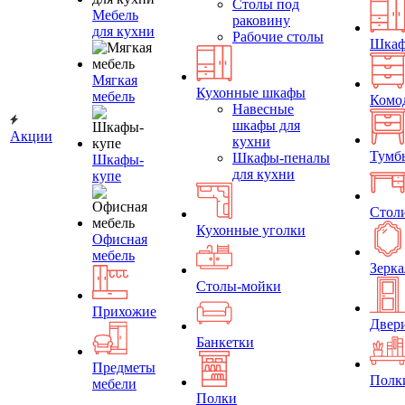
Столы под
Мебель
раковину
для кухни
Рабочие столы
Шка
Мягкая
Кухонные шкафы
мебель
Комо
Навесные
шкафы для
Акции
кухни
Тумб
Шкафы-пеналы
Шкафы-
для кухни
купе
Стол
Кухонные уголки
Офисная
мебель
Зерка
Столы-мойки
Прихожие
Двер
Банкетки
Предметы
Полк
мебели
Полки