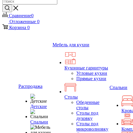
Сравнение
0
Отложенные
0
Корзина
0
Мебель для кухни
Кухонные гарнитуры
Угловые кухни
Прямые кухни
Распродажа
Спальни
Столы
Обеденные
Детские
столы
Кров
Столы под
духовку
Спальни
Столы под
микроволновку
Комп