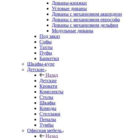
Диваны-книжки
Угловые диваны
Диваны с механизмом аккордеон
Диваны с механизмом еврософа
Диваны с механизмом дельфин
Модульные диваны
Под заказ
Софы
Тахты
Пуфы
Банкетки
Шкафы-купе
Детские
Назад
Детские
Кровати
Комплекты
Столы
Шкафы
Комоды
Стеллажи
Пеналы
Тумбы
Офисная мебель
Назад