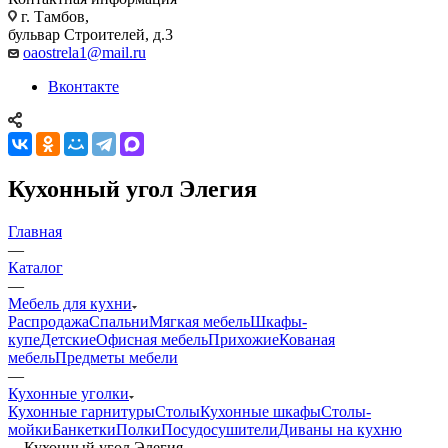
г. Тамбов,
бульвар Строителей, д.3
oaostrela1@mail.ru
Вконтакте
Кухонный угол Элегия
Главная
—
Каталог
—
Мебель для кухни
Распродажа
Спальни
Мягкая мебель
Шкафы-
купе
Детские
Офисная мебель
Прихожие
Кованая
мебель
Предметы мебели
—
Кухонные уголки
Кухонные гарнитуры
Столы
Кухонные шкафы
Столы-
мойки
Банкетки
Полки
Посудосушители
Диваны на кухню
—
Кухонный угол Элегия