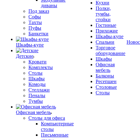
Кухни
диваны
Полки,
Под заказ
тумбы,
Софы
стойки
Тахты
Гостиные
Пуфы
Прихожие
Банкетки
Шкафы-купе
Спальни
Новос
Шкафы-купе
Торговое
оборудование
Детские
Шкафы
Кровати
Офисная
Комплекты
мебель
Столы
Балконы
Шкафы
Ресепшен
Комоды
Столовые
Стеллажи
Столы
Пеналы
Тумбы
Офисная мебель
Столы для офиса
Компьютерные
столы
Письменные