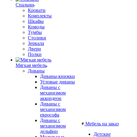
Спальни
Кровати
Комплекты
Шкафы
Комоды
Тумбы
Столики
Зеркала
Двери
Полки
Мягкая мебель
Диваны
Диваны-книжки
Угловые диваны
Диваны с
механизмом
аккордеон
Диваны с
механизмом
еврософа
Диваны с
Мебель на заказ
механизмом
дельфин
Детские
Модульные