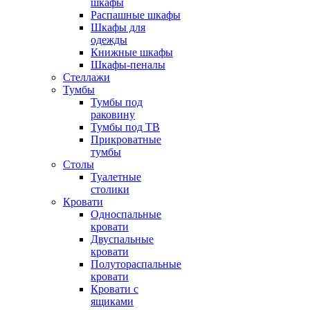
шкафы
Распашные шкафы
Шкафы для
одежды
Книжные шкафы
Шкафы-пеналы
Стеллажи
Тумбы
Тумбы под
раковину
Тумбы под ТВ
Прикроватные
тумбы
Столы
Туалетные
столики
Кровати
Односпальные
кровати
Двуспальные
кровати
Полутораспальные
кровати
Кровати с
ящиками