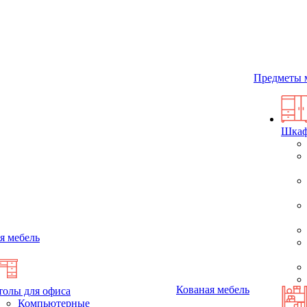
Предметы 
Шка
я мебель
Кованая мебель
толы для офиса
Компьютерные