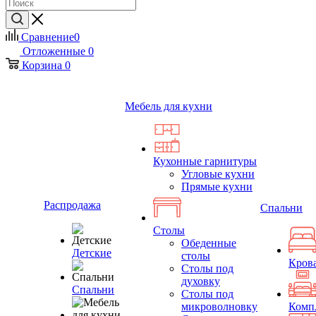
Сравнение
0
Отложенные
0
Корзина
0
Мебель для кухни
Кухонные гарнитуры
Угловые кухни
Прямые кухни
Распродажа
Спальни
Столы
Обеденные
Детские
столы
Кров
Столы под
духовку
Спальни
Столы под
микроволновку
Комп