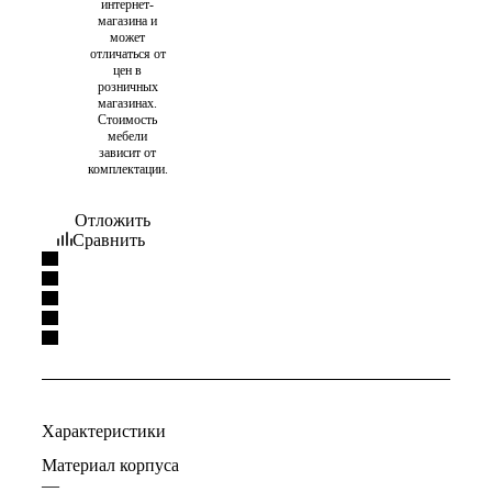
интернет-
магазина и
может
отличаться от
цен в
розничных
магазинах.
Стоимость
мебели
зависит от
комплектации.
Отложить
Сравнить
Характеристики
Материал корпуса
—