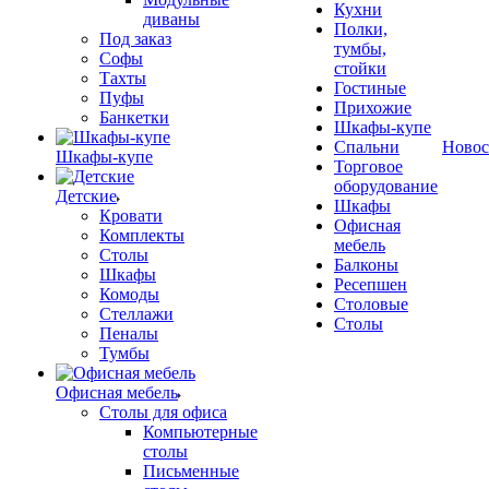
Кухни
диваны
Полки,
Под заказ
тумбы,
Софы
стойки
Тахты
Гостиные
Пуфы
Прихожие
Банкетки
Шкафы-купе
Спальни
Новос
Шкафы-купе
Торговое
оборудование
Детские
Шкафы
Кровати
Офисная
Комплекты
мебель
Столы
Балконы
Шкафы
Ресепшен
Комоды
Столовые
Стеллажи
Столы
Пеналы
Тумбы
Офисная мебель
Столы для офиса
Компьютерные
столы
Письменные