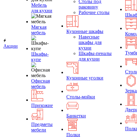
Столы под
Мебель
раковину
для кухни
Рабочие столы
Шка
Мягкая
Кухонные шкафы
мебель
Комо
Навесные
шкафы для
Акции
кухни
Тумб
Шкафы-пеналы
Шкафы-
для кухни
купе
Стол
Кухонные уголки
Офисная
мебель
Зерка
Столы-мойки
Прихожие
Двер
Банкетки
Предметы
Полк
мебели
Полки