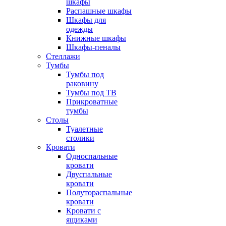
шкафы
Распашные шкафы
Шкафы для
одежды
Книжные шкафы
Шкафы-пеналы
Стеллажи
Тумбы
Тумбы под
раковину
Тумбы под ТВ
Прикроватные
тумбы
Столы
Туалетные
столики
Кровати
Односпальные
кровати
Двуспальные
кровати
Полутораспальные
кровати
Кровати с
ящиками