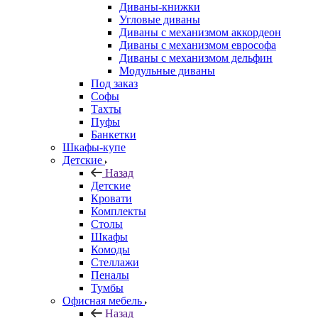
Диваны-книжки
Угловые диваны
Диваны с механизмом аккордеон
Диваны с механизмом еврософа
Диваны с механизмом дельфин
Модульные диваны
Под заказ
Софы
Тахты
Пуфы
Банкетки
Шкафы-купе
Детские
Назад
Детские
Кровати
Комплекты
Столы
Шкафы
Комоды
Стеллажи
Пеналы
Тумбы
Офисная мебель
Назад