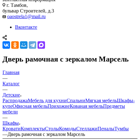
г. Тамбов,
бульвар Строителей, д.3
oaostrela1@mail.ru
Вконтакте
Дверь рамочная с зеркалом Марсель
Главная
—
Каталог
—
Детские
Распродажа
Мебель для кухни
Спальни
Мягкая мебель
Шкафы-
купе
Офисная мебель
Прихожие
Кованая мебель
Предметы
мебели
—
Шкафы
Кровати
Комплекты
Столы
Комоды
Стеллажи
Пеналы
Тумбы
—
Дверь рамочная с зеркалом Марсель