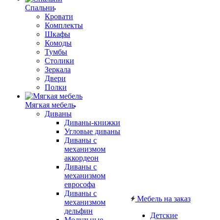
Спальни
Кровати
Комплекты
Шкафы
Комоды
Тумбы
Столики
Зеркала
Двери
Полки
Мягкая мебель
Диваны
Диваны-книжки
Угловые диваны
Диваны с
механизмом
аккордеон
Диваны с
механизмом
еврософа
Диваны с
Мебель на заказ
механизмом
дельфин
Детские
Модульные