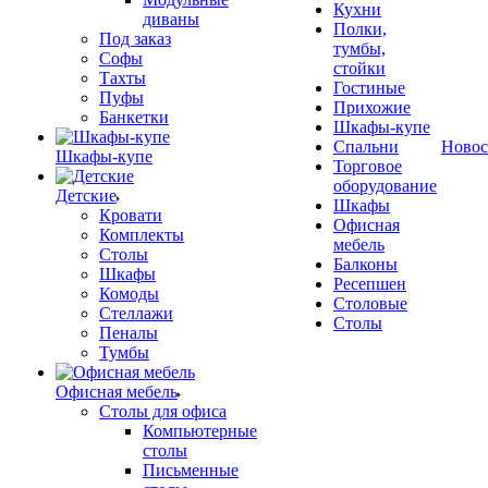
Кухни
диваны
Полки,
Под заказ
тумбы,
Софы
стойки
Тахты
Гостиные
Пуфы
Прихожие
Банкетки
Шкафы-купе
Спальни
Новос
Шкафы-купе
Торговое
оборудование
Детские
Шкафы
Кровати
Офисная
Комплекты
мебель
Столы
Балконы
Шкафы
Ресепшен
Комоды
Столовые
Стеллажи
Столы
Пеналы
Тумбы
Офисная мебель
Столы для офиса
Компьютерные
столы
Письменные