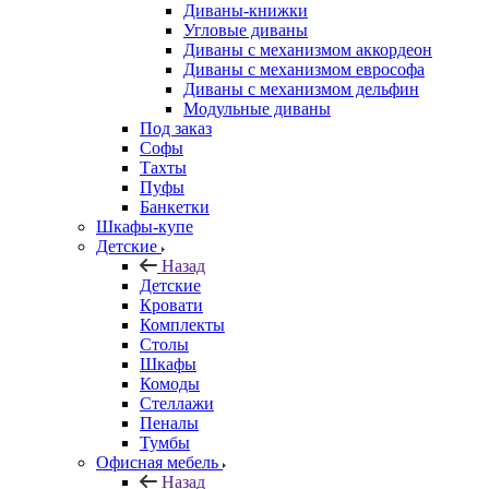
Диваны-книжки
Угловые диваны
Диваны с механизмом аккордеон
Диваны с механизмом еврософа
Диваны с механизмом дельфин
Модульные диваны
Под заказ
Софы
Тахты
Пуфы
Банкетки
Шкафы-купе
Детские
Назад
Детские
Кровати
Комплекты
Столы
Шкафы
Комоды
Стеллажи
Пеналы
Тумбы
Офисная мебель
Назад