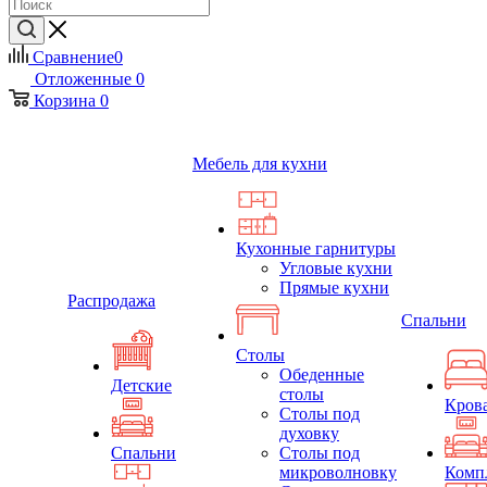
Сравнение
0
Отложенные
0
Корзина
0
Мебель для кухни
Кухонные гарнитуры
Угловые кухни
Прямые кухни
Распродажа
Спальни
Столы
Обеденные
Детские
столы
Кров
Столы под
духовку
Спальни
Столы под
микроволновку
Комп