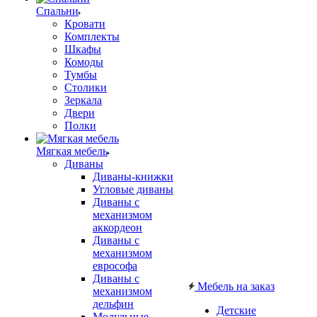
Спальни
Кровати
Комплекты
Шкафы
Комоды
Тумбы
Столики
Зеркала
Двери
Полки
Мягкая мебель
Диваны
Диваны-книжки
Угловые диваны
Диваны с
механизмом
аккордеон
Диваны с
механизмом
еврософа
Диваны с
Мебель на заказ
механизмом
дельфин
Детские
Модульные