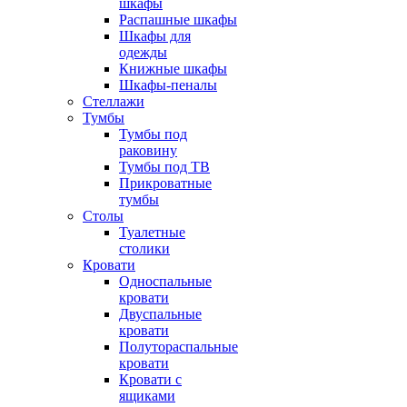
шкафы
Распашные шкафы
Шкафы для
одежды
Книжные шкафы
Шкафы-пеналы
Стеллажи
Тумбы
Тумбы под
раковину
Тумбы под ТВ
Прикроватные
тумбы
Столы
Туалетные
столики
Кровати
Односпальные
кровати
Двуспальные
кровати
Полутораспальные
кровати
Кровати с
ящиками