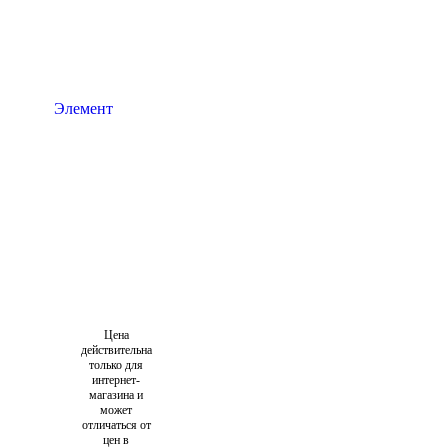
Цена
действительна
только для
интернет-
магазина и
может
отличаться от
цен в