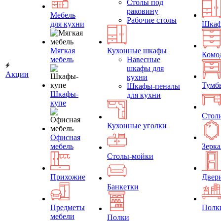
Столы под
раковину
Мебель
Рабочие столы
для кухни
Шка
Мягкая
Кухонные шкафы
Комо
мебель
Навесные
шкафы для
Акции
кухни
Тумб
Шкафы-пеналы
Шкафы-
для кухни
купе
Стол
Кухонные уголки
Офисная
мебель
Зерка
Столы-мойки
Прихожие
Двер
Банкетки
Предметы
Полк
мебели
Полки