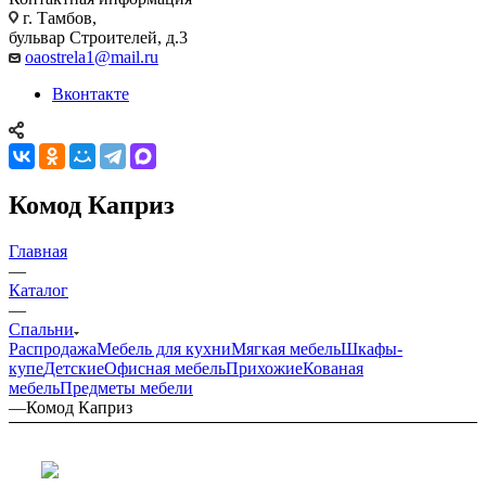
г. Тамбов,
бульвар Строителей, д.3
oaostrela1@mail.ru
Вконтакте
Комод Каприз
Главная
—
Каталог
—
Спальни
Распродажа
Мебель для кухни
Мягкая мебель
Шкафы-
купе
Детские
Офисная мебель
Прихожие
Кованая
мебель
Предметы мебели
—
Комод Каприз