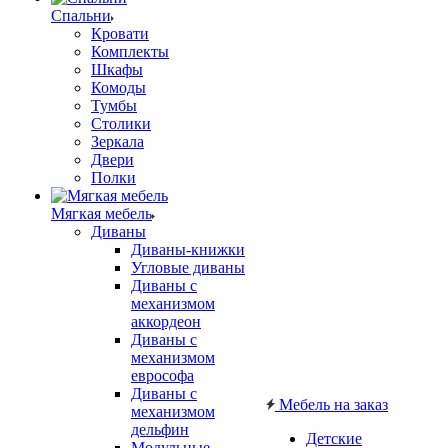
Спальни
Кровати
Комплекты
Шкафы
Комоды
Тумбы
Столики
Зеркала
Двери
Полки
Мягкая мебель
Диваны
Диваны-книжки
Угловые диваны
Диваны с
механизмом
аккордеон
Диваны с
механизмом
еврософа
Диваны с
Мебель на заказ
механизмом
дельфин
Детские
Модульные