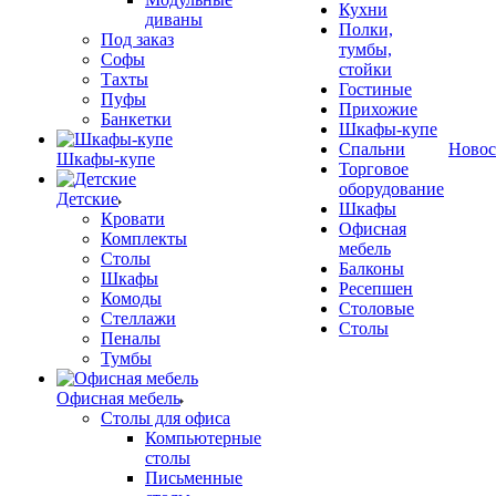
Кухни
диваны
Полки,
Под заказ
тумбы,
Софы
стойки
Тахты
Гостиные
Пуфы
Прихожие
Банкетки
Шкафы-купе
Спальни
Новос
Шкафы-купе
Торговое
оборудование
Детские
Шкафы
Кровати
Офисная
Комплекты
мебель
Столы
Балконы
Шкафы
Ресепшен
Комоды
Столовые
Стеллажи
Столы
Пеналы
Тумбы
Офисная мебель
Столы для офиса
Компьютерные
столы
Письменные