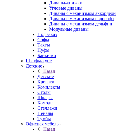
Диваны-книжки
Угловые диваны
Диваны с механизмом аккордеон
Диваны с механизмом еврософа
Диваны с механизмом дельфин
Модульные диваны
Под заказ
Софы
Тахты
Пуфы
Банкетки
Шкафы-купе
Детские
Назад
Детские
Кровати
Комплекты
Столы
Шкафы
Комоды
Стеллажи
Пеналы
Тумбы
Офисная мебель
Назад