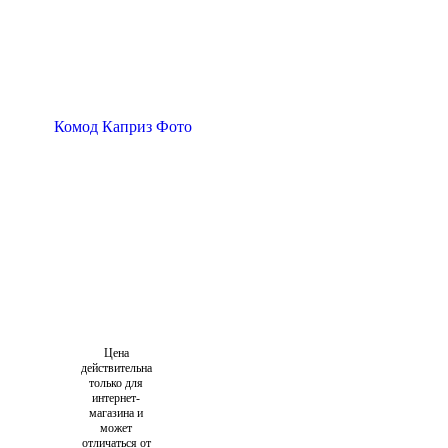
Цена
действительна
только для
интернет-
магазина и
может
отличаться от