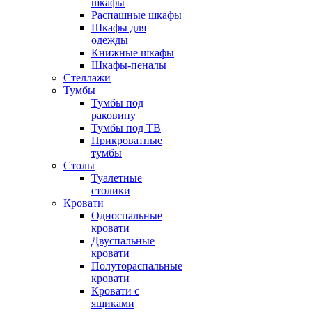
шкафы
Распашные шкафы
Шкафы для
одежды
Книжные шкафы
Шкафы-пеналы
Стеллажи
Тумбы
Тумбы под
раковину
Тумбы под ТВ
Прикроватные
тумбы
Столы
Туалетные
столики
Кровати
Односпальные
кровати
Двуспальные
кровати
Полутораспальные
кровати
Кровати с
ящиками