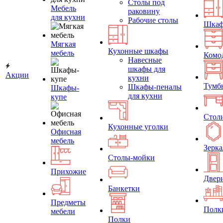
Столы под
Мебель
раковину
для кухни
Рабочие столы
Шка
Мягкая
Кухонные шкафы
мебель
Комо
Навесные
шкафы для
Акции
кухни
Тумб
Шкафы-пеналы
Шкафы-
для кухни
купе
Стол
Кухонные уголки
Офисная
мебель
Зерка
Столы-мойки
Прихожие
Двер
Банкетки
Предметы
Полк
мебели
Полки