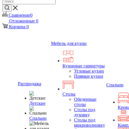
Сравнение
0
Отложенные
0
Корзина
0
Мебель для кухни
Кухонные гарнитуры
Угловые кухни
Прямые кухни
Распродажа
Спальни
Столы
Обеденные
Детские
столы
Кров
Столы под
духовку
Спальни
Столы под
микроволновку
Комп