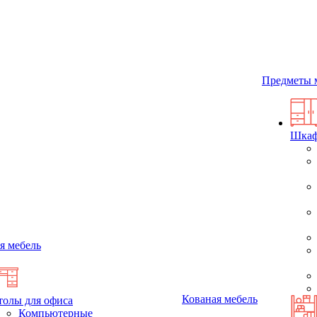
Предметы 
Шка
я мебель
Кованая мебель
толы для офиса
Компьютерные