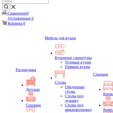
Сравнение
0
Отложенные
0
Корзина
0
Мебель для кухни
Кухонные гарнитуры
Угловые кухни
Прямые кухни
Распродажа
Спальни
Столы
Обеденные
Детские
столы
Кров
Столы под
духовку
Спальни
Столы под
микроволновку
Комп