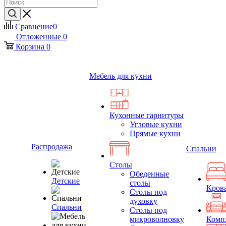
Сравнение
0
Отложенные
0
Корзина
0
Мебель для кухни
Кухонные гарнитуры
Угловые кухни
Прямые кухни
Распродажа
Спальни
Столы
Обеденные
Детские
столы
Кров
Столы под
духовку
Спальни
Столы под
микроволновку
Комп