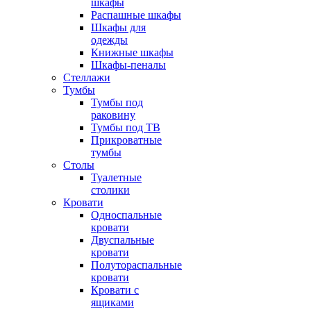
шкафы
Распашные шкафы
Шкафы для
одежды
Книжные шкафы
Шкафы-пеналы
Стеллажи
Тумбы
Тумбы под
раковину
Тумбы под ТВ
Прикроватные
тумбы
Столы
Туалетные
столики
Кровати
Односпальные
кровати
Двуспальные
кровати
Полутораспальные
кровати
Кровати с
ящиками