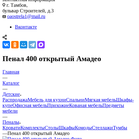
г. Тамбов,
бульвар Строителей, д.3
oaostrela1@mail.ru
Вконтакте
Пенал 400 открытый Амадео
Главная
—
Каталог
—
Детские
Распродажа
Мебель для кухни
Спальни
Мягкая мебель
Шкафы-
купе
Офисная мебель
Прихожие
Кованая мебель
Предметы
мебели
—
Пеналы
Кровати
Комплекты
Столы
Шкафы
Комоды
Стеллажи
Тумбы
—
Пенал 400 открытый Амадео