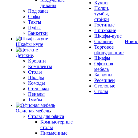
Кухни
диваны
Полки,
Под заказ
тумбы,
Софы
стойки
Тахты
Гостиные
Пуфы
Прихожие
Банкетки
Шкафы-купе
Спальни
Новос
Шкафы-купе
Торговое
оборудование
Детские
Шкафы
Кровати
Офисная
Комплекты
мебель
Столы
Балконы
Шкафы
Ресепшен
Комоды
Столовые
Стеллажи
Столы
Пеналы
Тумбы
Офисная мебель
Столы для офиса
Компьютерные
столы
Письменные