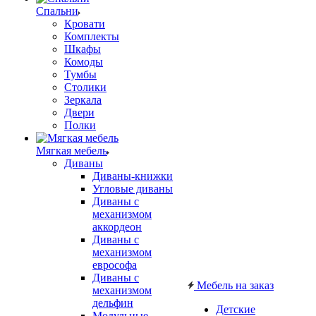
Спальни
Кровати
Комплекты
Шкафы
Комоды
Тумбы
Столики
Зеркала
Двери
Полки
Мягкая мебель
Диваны
Диваны-книжки
Угловые диваны
Диваны с
механизмом
аккордеон
Диваны с
механизмом
еврософа
Диваны с
Мебель на заказ
механизмом
дельфин
Детские
Модульные