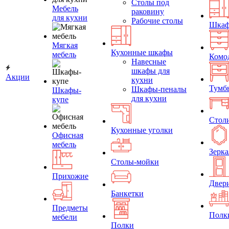
Столы под
Мебель
раковину
для кухни
Рабочие столы
Шка
Мягкая
Кухонные шкафы
мебель
Комо
Навесные
шкафы для
Акции
кухни
Тумб
Шкафы-пеналы
Шкафы-
для кухни
купе
Стол
Кухонные уголки
Офисная
мебель
Зерка
Столы-мойки
Прихожие
Двер
Банкетки
Предметы
Полк
мебели
Полки