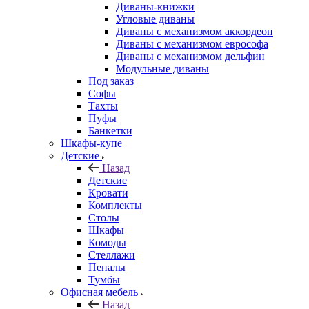
Диваны-книжки
Угловые диваны
Диваны с механизмом аккордеон
Диваны с механизмом еврософа
Диваны с механизмом дельфин
Модульные диваны
Под заказ
Софы
Тахты
Пуфы
Банкетки
Шкафы-купе
Детские
Назад
Детские
Кровати
Комплекты
Столы
Шкафы
Комоды
Стеллажи
Пеналы
Тумбы
Офисная мебель
Назад