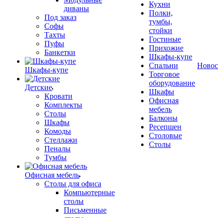
Кухни
диваны
Полки,
Под заказ
тумбы,
Софы
стойки
Тахты
Гостиные
Пуфы
Прихожие
Банкетки
Шкафы-купе
Спальни
Новос
Шкафы-купе
Торговое
оборудование
Детские
Шкафы
Кровати
Офисная
Комплекты
мебель
Столы
Балконы
Шкафы
Ресепшен
Комоды
Столовые
Стеллажи
Столы
Пеналы
Тумбы
Офисная мебель
Столы для офиса
Компьютерные
столы
Письменные