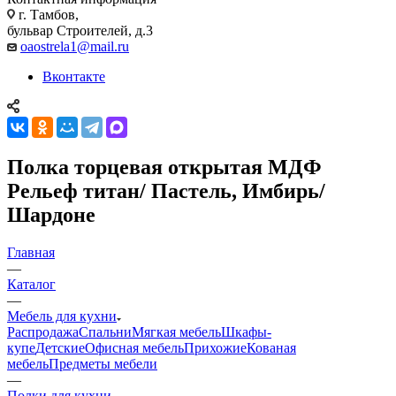
г. Тамбов,
бульвар Строителей, д.3
oaostrela1@mail.ru
Вконтакте
Полка торцевая открытая МДФ
Рельеф титан/ Пастель, Имбирь/
Шардоне
Главная
—
Каталог
—
Мебель для кухни
Распродажа
Спальни
Мягкая мебель
Шкафы-
купе
Детские
Офисная мебель
Прихожие
Кованая
мебель
Предметы мебели
—
Полки для кухни