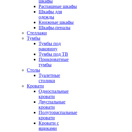
шкафы
Распашные шкафы
Шкафы для
одежды
Книжные шкафы
Шкафы-пеналы
Стеллажи
Тумбы
Тумбы под
раковину
Тумбы под ТВ
Прикроватные
тумбы
Столы
Туалетные
столики
Кровати
Односпальные
кровати
Двуспальные
кровати
Полутораспальные
кровати
Кровати с
ящиками