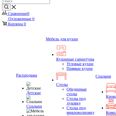
Сравнение
0
Отложенные
0
Корзина
0
Мебель для кухни
Кухонные гарнитуры
Угловые кухни
Прямые кухни
Распродажа
Спальни
Столы
Обеденные
Детские
столы
Кров
Столы под
духовку
Спальни
Столы под
микроволновку
Комп