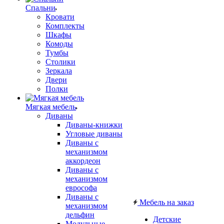
Спальни
Кровати
Комплекты
Шкафы
Комоды
Тумбы
Столики
Зеркала
Двери
Полки
Мягкая мебель
Диваны
Диваны-книжки
Угловые диваны
Диваны с
механизмом
аккордеон
Диваны с
механизмом
еврософа
Диваны с
Мебель на заказ
механизмом
дельфин
Детские
Модульные