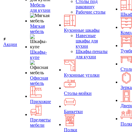
Столы под
Мебель
раковину
для кухни
Рабочие столы
Шка
Мягкая
Кухонные шкафы
мебель
Комо
Навесные
шкафы для
Акции
кухни
Тумб
Шкафы-пеналы
Шкафы-
для кухни
купе
Стол
Кухонные уголки
Офисная
мебель
Зерка
Столы-мойки
Прихожие
Двер
Банкетки
Предметы
Полк
мебели
Полки