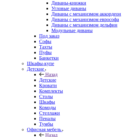
Диваны-книжки
Угловые диваны
Диваны с механизмом аккордеон
Диваны с механизмом еврософа
Диваны с механизмом дельфин
Модульные диваны
Под заказ
Софы
Тахты
Пуфы
Банкетки
Шкафы-купе
Детские
Назад
Детские
Кровати
Комплекты
Столы
Шкафы
Комоды
Стеллажи
Пеналы
Тумбы
Офисная мебель
Назад