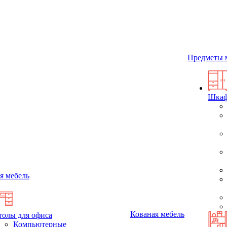
Предметы 
Шка
я мебель
Кованая мебель
толы для офиса
Компьютерные