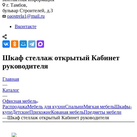
г. Тамбов,
бульвар Строителей, д.3
oaostrela1@mail.ru
Вконтакте
Шкаф стеллаж открытый Кабинет
руководителя
Главная
—
Каталог
—
Офисная мебель
Распродажа
Мебель для кухни
Спальни
Мягкая мебель
Шкафы-
купе
Детские
Прихожие
Кованая мебель
Предметы мебели
—
Шкаф стеллаж открытый Кабинет руководителя