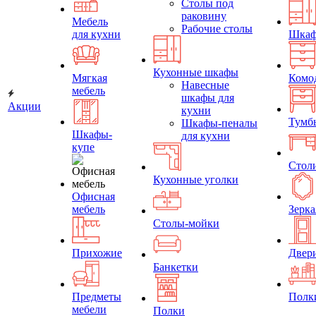
Столы под
раковину
Мебель
Рабочие столы
для кухни
Шка
Кухонные шкафы
Мягкая
Комо
Навесные
мебель
шкафы для
Акции
кухни
Тумб
Шкафы-пеналы
Шкафы-
для кухни
купе
Стол
Кухонные уголки
Офисная
мебель
Зерка
Столы-мойки
Прихожие
Двер
Банкетки
Предметы
Полк
мебели
Полки