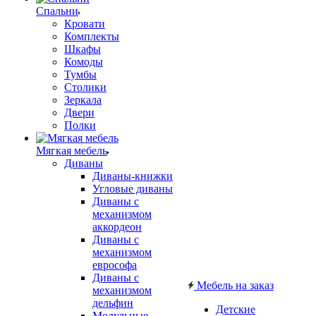
Спальни
Кровати
Комплекты
Шкафы
Комоды
Тумбы
Столики
Зеркала
Двери
Полки
Мягкая мебель
Диваны
Диваны-книжки
Угловые диваны
Диваны с
механизмом
аккордеон
Диваны с
механизмом
еврософа
Диваны с
Мебель на заказ
механизмом
дельфин
Детские
Модульные