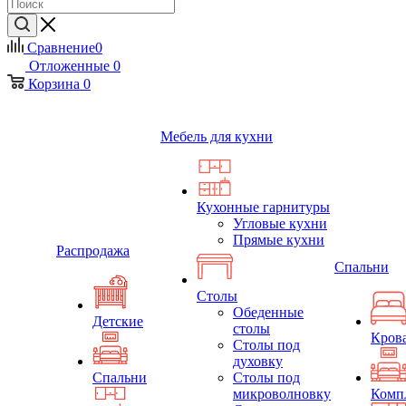
Сравнение
0
Отложенные
0
Корзина
0
Мебель для кухни
Кухонные гарнитуры
Угловые кухни
Прямые кухни
Распродажа
Спальни
Столы
Обеденные
Детские
столы
Кров
Столы под
духовку
Спальни
Столы под
микроволновку
Комп