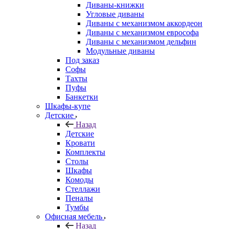
Диваны-книжки
Угловые диваны
Диваны с механизмом аккордеон
Диваны с механизмом еврософа
Диваны с механизмом дельфин
Модульные диваны
Под заказ
Софы
Тахты
Пуфы
Банкетки
Шкафы-купе
Детские
Назад
Детские
Кровати
Комплекты
Столы
Шкафы
Комоды
Стеллажи
Пеналы
Тумбы
Офисная мебель
Назад