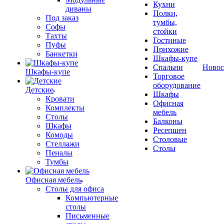
Кухни
диваны
Полки,
Под заказ
тумбы,
Софы
стойки
Тахты
Гостиные
Пуфы
Прихожие
Банкетки
Шкафы-купе
Спальни
Новос
Шкафы-купе
Торговое
оборудование
Детские
Шкафы
Кровати
Офисная
Комплекты
мебель
Столы
Балконы
Шкафы
Ресепшен
Комоды
Столовые
Стеллажи
Столы
Пеналы
Тумбы
Офисная мебель
Столы для офиса
Компьютерные
столы
Письменные