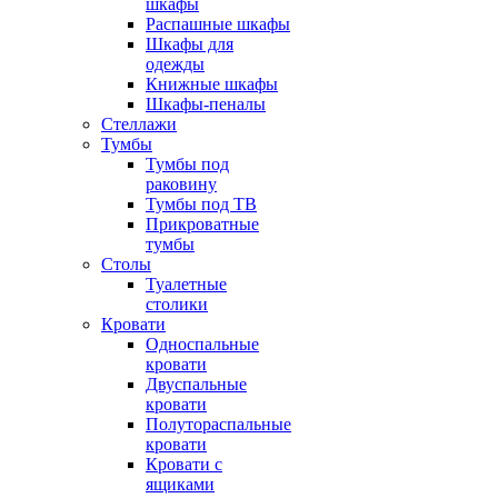
шкафы
Распашные шкафы
Шкафы для
одежды
Книжные шкафы
Шкафы-пеналы
Стеллажи
Тумбы
Тумбы под
раковину
Тумбы под ТВ
Прикроватные
тумбы
Столы
Туалетные
столики
Кровати
Односпальные
кровати
Двуспальные
кровати
Полутораспальные
кровати
Кровати с
ящиками