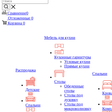
Сравнение
0
Отложенные
0
Корзина
0
Мебель для кухни
Кухонные гарнитуры
Угловые кухни
Прямые кухни
Распродажа
Спальни
Столы
Обеденные
Детские
столы
Кров
Столы под
духовку
Столы под
Спальни
микроволновку
Комп