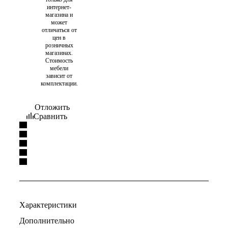
интернет-
магазина и
может
отличаться от
цен в
розничных
магазинах.
Стоимость
мебели
зависит от
комплектации.
Отложить
Сравнить
Характеристики
Дополнительно