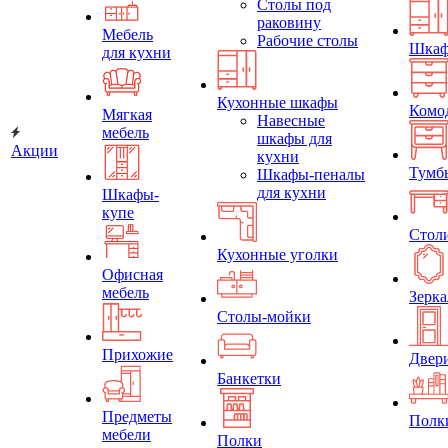
Столы под
раковину
Мебель
Рабочие столы
Шка
для кухни
Кухонные шкафы
Комо
Мягкая
Навесные
мебель
шкафы для
Акции
кухни
Тумб
Шкафы-пеналы
для кухни
Шкафы-
купе
Стол
Кухонные уголки
Офисная
мебель
Зерка
Столы-мойки
Прихожие
Двер
Банкетки
Предметы
Полк
мебели
Полки