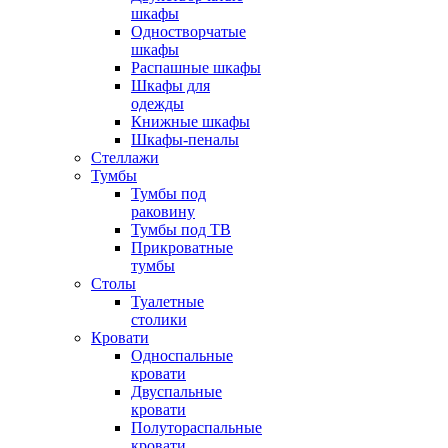
шкафы
Одностворчатые
шкафы
Распашные шкафы
Шкафы для
одежды
Книжные шкафы
Шкафы-пеналы
Стеллажи
Тумбы
Тумбы под
раковину
Тумбы под ТВ
Прикроватные
тумбы
Столы
Туалетные
столики
Кровати
Односпальные
кровати
Двуспальные
кровати
Полутораспальные
кровати