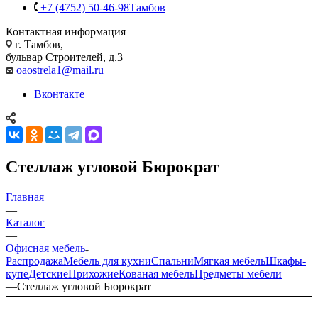
+7 (4752) 50-46-98
Тамбов
Контактная информация
г. Тамбов,
бульвар Строителей, д.3
oaostrela1@mail.ru
Вконтакте
Стеллаж угловой Бюрократ
Главная
—
Каталог
—
Офисная мебель
Распродажа
Мебель для кухни
Спальни
Мягкая мебель
Шкафы-
купе
Детские
Прихожие
Кованая мебель
Предметы мебели
—
Стеллаж угловой Бюрократ