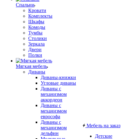
Спальни
Кровати
Комплекты
Шкафы
Комоды
Тумбы
Столики
Зеркала
Двери
Полки
Мягкая мебель
Диваны
Диваны-книжки
Угловые диваны
Диваны с
механизмом
аккордеон
Диваны с
механизмом
еврософа
Диваны с
Мебель на заказ
механизмом
дельфин
Детские
Модульные