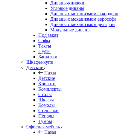
Диваны-книжки
Угловые диваны
Диваны с механизмом аккордеон
Диваны с механизмом еврософа
Диваны с механизмом дельфин
Модульные диваны
Под заказ
Софы
Тахты
Пуфы
Банкетки
Шкафы-купе
Детские
Назад
Детские
Кровати
Комплекты
Столы
Шкафы
Комоды
Стеллажи
Пеналы
Тумбы
Офисная мебель
Назад