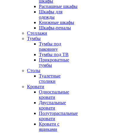
шкафы
Распашные шкафы
Шкафы для
одежды
Книжные шкафы
Шкафы-пеналы
Стеллажи
Тумбы
Тумбы под
раковину
Тумбы под ТВ
Прикроватные
тумбы
Столы
Туалетные
столики
Кровати
Односпальные
кровати
Двуспальные
кровати
Полутораспальные
кровати
Кровати с
ящиками