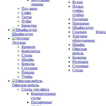
Кухни
диваны
Полки,
Под заказ
тумбы,
Софы
стойки
Тахты
Гостиные
Пуфы
Прихожие
Банкетки
Шкафы-купе
Спальни
Новос
Шкафы-купе
Торговое
оборудование
Детские
Шкафы
Кровати
Офисная
Комплекты
мебель
Столы
Балконы
Шкафы
Ресепшен
Комоды
Столовые
Стеллажи
Столы
Пеналы
Тумбы
Офисная мебель
Столы для офиса
Компьютерные
столы
Письменные