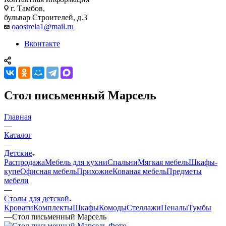
г. Тамбов,
бульвар Строителей, д.3
oaostrela1@mail.ru
Вконтакте
Стол письменный Марсель
Главная
—
Каталог
—
Детские
Распродажа
Мебель для кухни
Спальни
Мягкая мебель
Шкафы-
купе
Офисная мебель
Прихожие
Кованая мебель
Предметы
мебели
—
Столы для детской
Кровати
Комплекты
Шкафы
Комоды
Стеллажи
Пеналы
Тумбы
—
Стол письменный Марсель