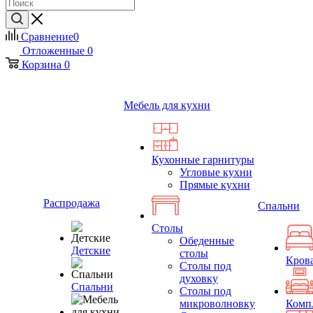
Сравнение
0
Отложенные
0
Корзина
0
Мебель для кухни
Кухонные гарнитуры
Угловые кухни
Прямые кухни
Распродажа
Спальни
Столы
Обеденные
Детские
столы
Кров
Столы под
духовку
Спальни
Столы под
микроволновку
Комп