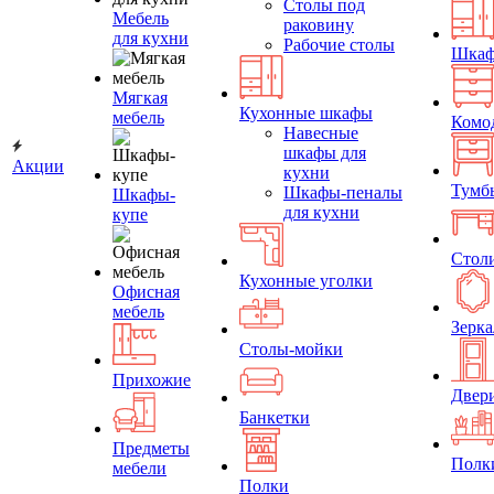
Столы под
Мебель
раковину
для кухни
Рабочие столы
Шка
Мягкая
Кухонные шкафы
мебель
Комо
Навесные
шкафы для
Акции
кухни
Тумб
Шкафы-пеналы
Шкафы-
для кухни
купе
Стол
Кухонные уголки
Офисная
мебель
Зерка
Столы-мойки
Прихожие
Двер
Банкетки
Предметы
Полк
мебели
Полки