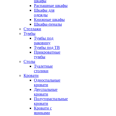
шкафы
Распашные шкафы
Шкафы для
одежды
Книжные шкафы
Шкафы-пеналы
Стеллажи
Тумбы
Тумбы под
раковину
Тумбы под ТВ
Прикроватные
тумбы
Столы
Туалетные
столики
Кровати
Односпальные
кровати
Двуспальные
кровати
Полутораспальные
кровати
Кровати с
ящиками