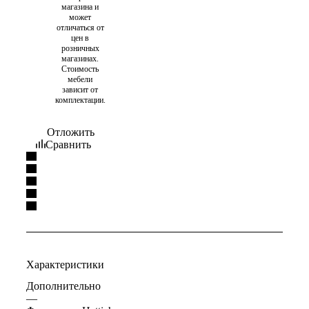
магазина и
может
отличаться от
цен в
розничных
магазинах.
Стоимость
мебели
зависит от
комплектации.
Отложить
Сравнить
Характеристики
Дополнительно
—