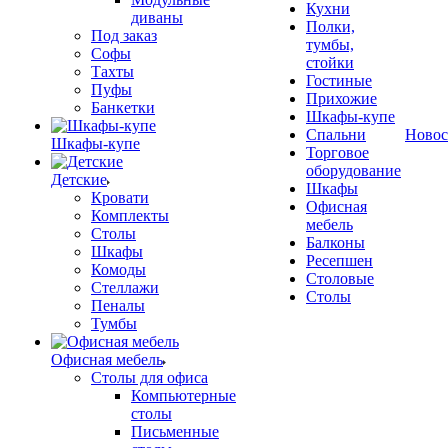
Кухни
диваны
Полки,
Под заказ
тумбы,
Софы
стойки
Тахты
Гостиные
Пуфы
Прихожие
Банкетки
Шкафы-купе
Спальни
Новос
Шкафы-купе
Торговое
оборудование
Детские
Шкафы
Кровати
Офисная
Комплекты
мебель
Столы
Балконы
Шкафы
Ресепшен
Комоды
Столовые
Стеллажи
Столы
Пеналы
Тумбы
Офисная мебель
Столы для офиса
Компьютерные
столы
Письменные