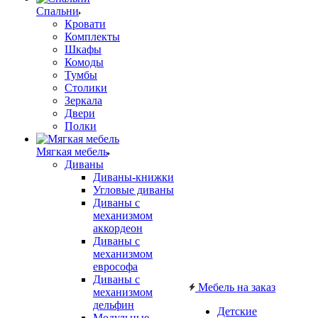
Спальни
Кровати
Комплекты
Шкафы
Комоды
Тумбы
Столики
Зеркала
Двери
Полки
Мягкая мебель
Диваны
Диваны-книжки
Угловые диваны
Диваны с
механизмом
аккордеон
Диваны с
механизмом
еврософа
Диваны с
Мебель на заказ
механизмом
дельфин
Детские
Модульные