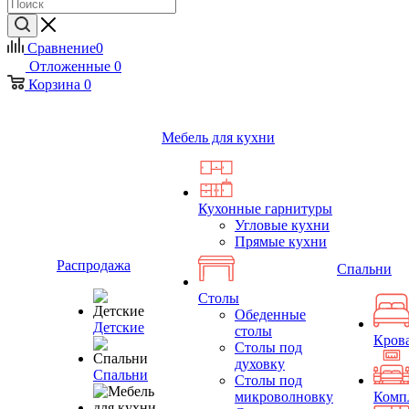
Сравнение
0
Отложенные
0
Корзина
0
Мебель для кухни
Кухонные гарнитуры
Угловые кухни
Прямые кухни
Распродажа
Спальни
Столы
Обеденные
Детские
столы
Кров
Столы под
духовку
Спальни
Столы под
микроволновку
Комп