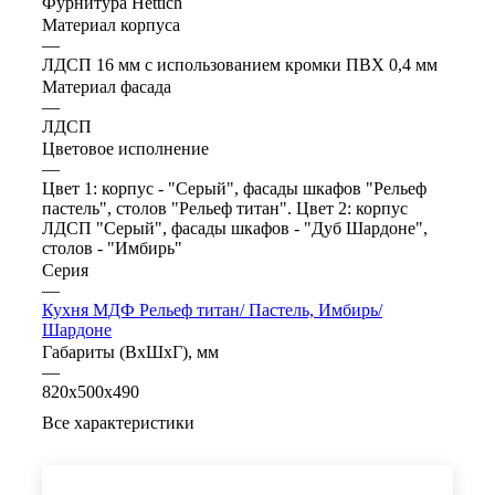
Фурнитура Hettich
Материал корпуса
—
ЛДСП 16 мм с использованием кромки ПВХ 0,4 мм
Материал фасада
—
ЛДСП
Цветовое исполнение
—
Цвет 1: корпус - "Серый", фасады шкафов "Рельеф
пастель", столов "Рельеф титан". Цвет 2: корпус
ЛДСП "Серый", фасады шкафов - "Дуб Шардоне",
столов - "Имбирь"
Серия
—
Кухня МДФ Рельеф титан/ Пастель, Имбирь/
Шардоне
Габариты (ВхШхГ), мм
—
820х500х490
Все характеристики