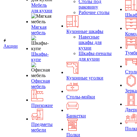
Столы под
Мебель
раковину
для кухни
Рабочие столы
Шка
Мягкая
Кухонные шкафы
мебель
Комо
Навесные
шкафы для
Акции
кухни
Тумб
Шкафы-пеналы
Шкафы-
для кухни
купе
Стол
Кухонные уголки
Офисная
мебель
Зерка
Столы-мойки
Прихожие
Двер
Банкетки
Предметы
Полк
мебели
Полки