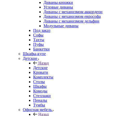
Диваны-книжки
Угловые диваны
Диваны с механизмом аккордеон
Диваны с механизмом еврософа
Диваны с механизмом дельфин
Модульные диваны
Под заказ
Софы
Тахты
Пуфы
Банкетки
Шкафы-купе
Детские
Назад
Детские
Кровати
Комплекты
Столы
Шкафы
Комоды
Стеллажи
Пеналы
Тумбы
Офисная мебель
Назад