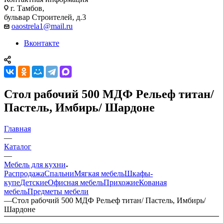
г. Тамбов,
бульвар Строителей, д.3
oaostrela1@mail.ru
Вконтакте
Стол рабочий 500 МДФ Рельеф титан/
Пастель, Имбирь/ Шардоне
Главная
—
Каталог
—
Мебель для кухни
Распродажа
Спальни
Мягкая мебель
Шкафы-
купе
Детские
Офисная мебель
Прихожие
Кованая
мебель
Предметы мебели
—
Стол рабочий 500 МДФ Рельеф титан/ Пастель, Имбирь/
Шардоне