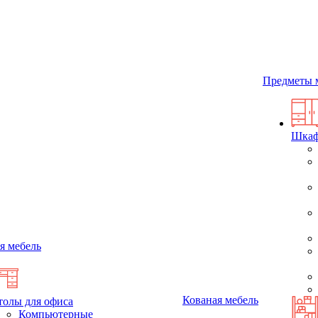
Предметы 
Шка
я мебель
Кованая мебель
толы для офиса
Компьютерные