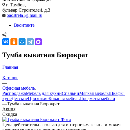
г. Тамбов,
бульвар Строителей, д.3
oaostrela1@mail.ru
Вконтакте
Тумба выкатная Бюрократ
Главная
—
Каталог
—
Офисная мебель
Распродажа
Мебель для кухни
Спальни
Мягкая мебель
Шкафы-
купе
Детские
Прихожие
Кованая мебель
Предметы мебели
—
Тумба выкатная Бюрократ
Акция
Скидка
Цена действительна только для интернет-магазина и может
отличаться от цен в розничных магазинах.