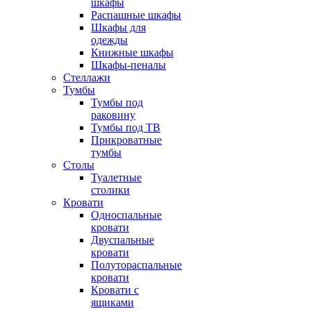
шкафы
Распашные шкафы
Шкафы для
одежды
Книжные шкафы
Шкафы-пеналы
Стеллажи
Тумбы
Тумбы под
раковину
Тумбы под ТВ
Прикроватные
тумбы
Столы
Туалетные
столики
Кровати
Односпальные
кровати
Двуспальные
кровати
Полутораспальные
кровати
Кровати с
ящиками