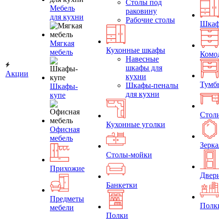
Столы под
Мебель
раковину
для кухни
Рабочие столы
Шка
Мягкая
Кухонные шкафы
мебель
Комо
Навесные
шкафы для
Акции
кухни
Тумб
Шкафы-пеналы
Шкафы-
для кухни
купе
Стол
Кухонные уголки
Офисная
мебель
Зерка
Столы-мойки
Прихожие
Двер
Банкетки
Предметы
Полк
мебели
Полки