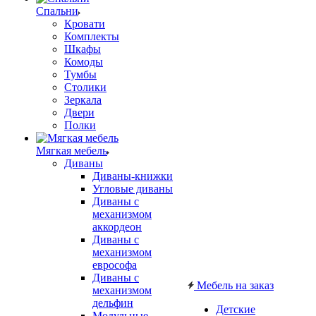
Спальни
Кровати
Комплекты
Шкафы
Комоды
Тумбы
Столики
Зеркала
Двери
Полки
Мягкая мебель
Диваны
Диваны-книжки
Угловые диваны
Диваны с
механизмом
аккордеон
Диваны с
механизмом
еврософа
Диваны с
Мебель на заказ
механизмом
дельфин
Детские
Модульные