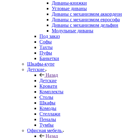
Диваны-книжки
Угловые диваны
Диваны с механизмом аккордеон
Диваны с механизмом еврософа
Диваны с механизмом дельфин
Модульные диваны
Под заказ
Софы
Тахты
Пуфы
Банкетки
Шкафы-купе
Детские
Назад
Детские
Кровати
Комплекты
Столы
Шкафы
Комоды
Стеллажи
Пеналы
Тумбы
Офисная мебель
Назад