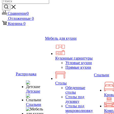
Сравнение
0
Отложенные
0
Корзина
0
Мебель для кухни
Кухонные гарнитуры
Угловые кухни
Прямые кухни
Распродажа
Спальни
Столы
Обеденные
Детские
столы
Кров
Столы под
духовку
Спальни
Столы под
микроволновку
Комп