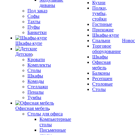
Кухни
диваны
Полки,
Под заказ
тумбы,
Софы
стойки
Тахты
Гостиные
Пуфы
Прихожие
Банкетки
Шкафы-купе
Спальни
Новос
Шкафы-купе
Торговое
оборудование
Детские
Шкафы
Кровати
Офисная
Комплекты
мебель
Столы
Балконы
Шкафы
Ресепшен
Комоды
Столовые
Стеллажи
Столы
Пеналы
Тумбы
Офисная мебель
Столы для офиса
Компьютерные
столы
Письменные