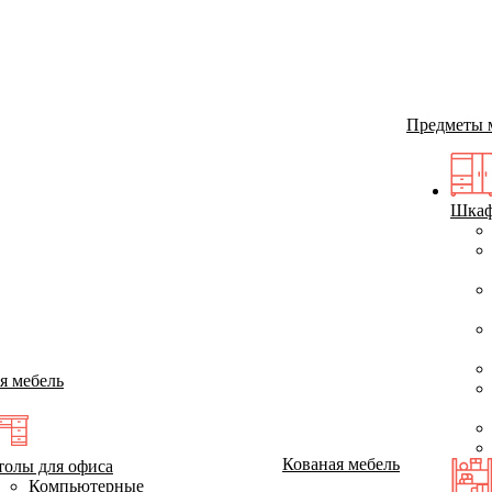
Предметы 
Шка
я мебель
Кованая мебель
толы для офиса
Компьютерные