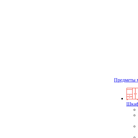
Предметы 
Шка