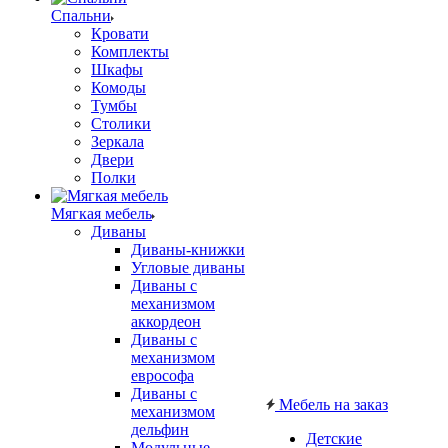
Спальни
Кровати
Комплекты
Шкафы
Комоды
Тумбы
Столики
Зеркала
Двери
Полки
Мягкая мебель
Диваны
Диваны-книжки
Угловые диваны
Диваны с
механизмом
аккордеон
Диваны с
механизмом
еврософа
Диваны с
Мебель на заказ
механизмом
дельфин
Детские
Модульные