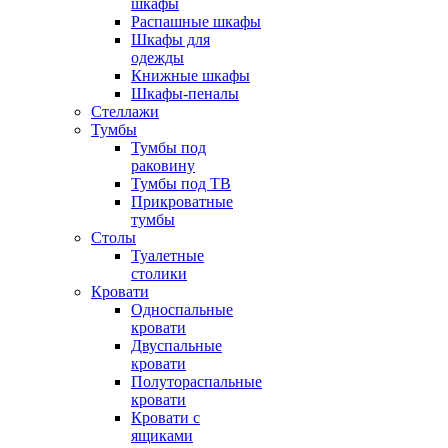
шкафы
Распашные шкафы
Шкафы для
одежды
Книжные шкафы
Шкафы-пеналы
Стеллажи
Тумбы
Тумбы под
раковину
Тумбы под ТВ
Прикроватные
тумбы
Столы
Туалетные
столики
Кровати
Односпальные
кровати
Двуспальные
кровати
Полутораспальные
кровати
Кровати с
ящиками