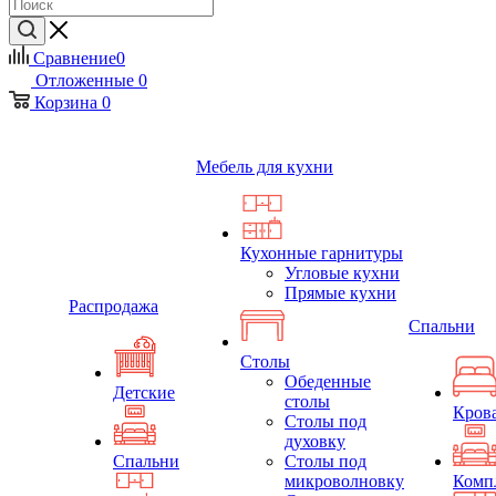
Сравнение
0
Отложенные
0
Корзина
0
Мебель для кухни
Кухонные гарнитуры
Угловые кухни
Прямые кухни
Распродажа
Спальни
Столы
Обеденные
Детские
столы
Кров
Столы под
духовку
Спальни
Столы под
микроволновку
Комп