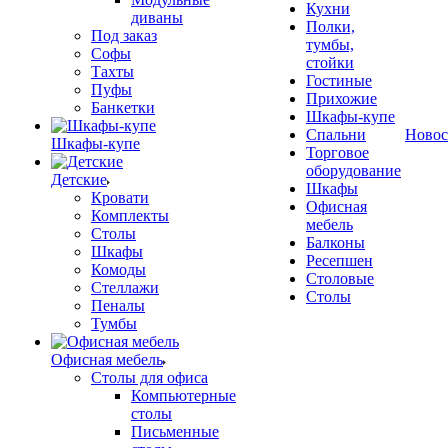
Кухни
диваны
Полки,
Под заказ
тумбы,
Софы
стойки
Тахты
Гостиные
Пуфы
Прихожие
Банкетки
Шкафы-купе
Спальни
Новос
Шкафы-купе
Торговое
оборудование
Детские
Шкафы
Кровати
Офисная
Комплекты
мебель
Столы
Балконы
Шкафы
Ресепшен
Комоды
Столовые
Стеллажи
Столы
Пеналы
Тумбы
Офисная мебель
Столы для офиса
Компьютерные
столы
Письменные