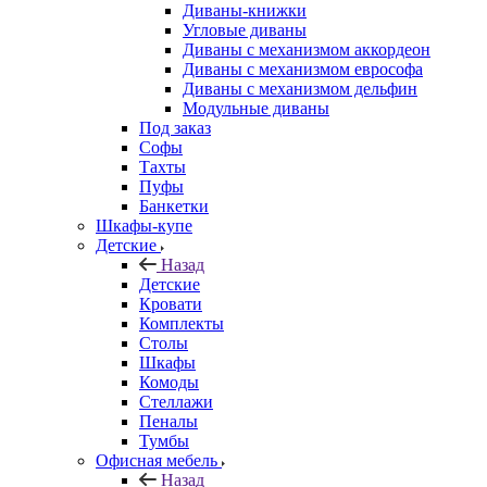
Диваны-книжки
Угловые диваны
Диваны с механизмом аккордеон
Диваны с механизмом еврософа
Диваны с механизмом дельфин
Модульные диваны
Под заказ
Софы
Тахты
Пуфы
Банкетки
Шкафы-купе
Детские
Назад
Детские
Кровати
Комплекты
Столы
Шкафы
Комоды
Стеллажи
Пеналы
Тумбы
Офисная мебель
Назад