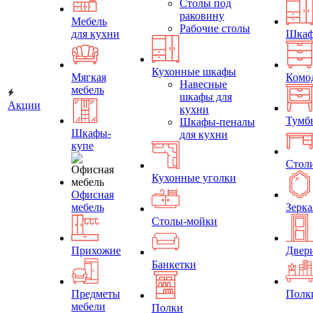
Столы под
раковину
Мебель
Рабочие столы
для кухни
Шка
Кухонные шкафы
Мягкая
Комо
Навесные
мебель
шкафы для
Акции
кухни
Тумб
Шкафы-пеналы
Шкафы-
для кухни
купе
Стол
Кухонные уголки
Офисная
мебель
Зерка
Столы-мойки
Прихожие
Двер
Банкетки
Предметы
Полк
мебели
Полки