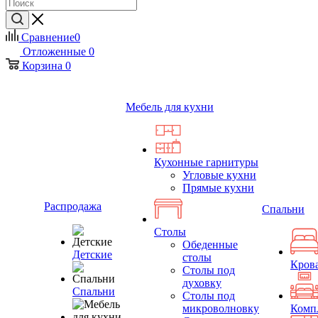
Сравнение
0
Отложенные
0
Корзина
0
Мебель для кухни
Кухонные гарнитуры
Угловые кухни
Прямые кухни
Распродажа
Спальни
Столы
Обеденные
Детские
столы
Кров
Столы под
духовку
Спальни
Столы под
микроволновку
Комп