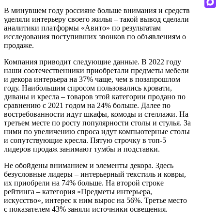
В минувшем году россияне больше внимания и средств
уделяли интерьеру своего жилья – такой вывод сделали
аналитики платформы «Авито» по результатам
исследования поступивших звонков по объявлениям о
продаже.
Компания приводит следующие данные. В 2022 году
наши соотечественники приобретали предметы мебели
и декора интерьера на 37% чаще, чем в позапрошлом
году. Наибольшим спросом пользовались кровати,
диваны и кресла – товаров этой категории продано по
сравнению с 2021 годом на 24% больше. Далее по
востребованности идут шкафы, комоды и стеллажи. На
третьем месте по росту популярности столы и стулья. За
ними по увеличению спроса идут компьютерные столы
и сопутствующие кресла. Пятую строчку в топ-5
лидеров продаж занимают тумбы и подставки.
Не обойдены вниманием и элементы декора. Здесь
безусловные лидеры – интерьерный текстиль и ковры,
их приобрели на 74% больше. На второй строке
рейтинга – категория «Предметы интерьера,
искусство», интерес к ним вырос на 56%. Третье место
с показателем 43% заняли источники освещения.