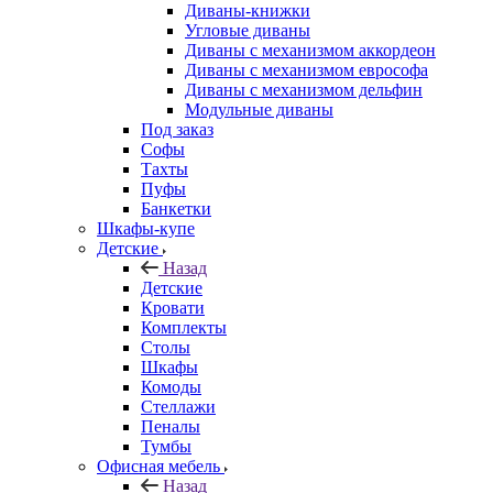
Диваны-книжки
Угловые диваны
Диваны с механизмом аккордеон
Диваны с механизмом еврософа
Диваны с механизмом дельфин
Модульные диваны
Под заказ
Софы
Тахты
Пуфы
Банкетки
Шкафы-купе
Детские
Назад
Детские
Кровати
Комплекты
Столы
Шкафы
Комоды
Стеллажи
Пеналы
Тумбы
Офисная мебель
Назад