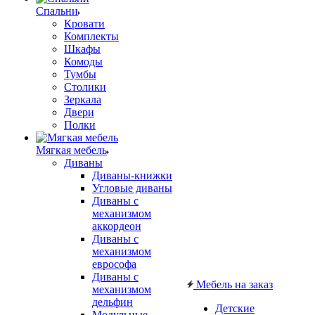
Спальни
Кровати
Комплекты
Шкафы
Комоды
Тумбы
Столики
Зеркала
Двери
Полки
Мягкая мебель
Диваны
Диваны-книжки
Угловые диваны
Диваны с
механизмом
аккордеон
Диваны с
механизмом
еврософа
Диваны с
Мебель на заказ
механизмом
дельфин
Детские
Модульные