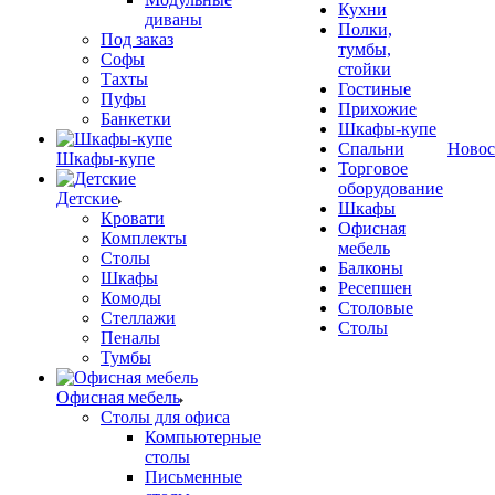
Кухни
диваны
Полки,
Под заказ
тумбы,
Софы
стойки
Тахты
Гостиные
Пуфы
Прихожие
Банкетки
Шкафы-купе
Спальни
Новос
Шкафы-купе
Торговое
оборудование
Детские
Шкафы
Кровати
Офисная
Комплекты
мебель
Столы
Балконы
Шкафы
Ресепшен
Комоды
Столовые
Стеллажи
Столы
Пеналы
Тумбы
Офисная мебель
Столы для офиса
Компьютерные
столы
Письменные