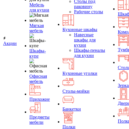
Столы под
Мебель
раковину
для кухни
Рабочие столы
Шка
Мягкая
Кухонные шкафы
мебель
Комо
Навесные
шкафы для
Акции
кухни
Тумб
Шкафы-пеналы
Шкафы-
для кухни
купе
Стол
Кухонные уголки
Офисная
мебель
Зерка
Столы-мойки
Прихожие
Двер
Банкетки
Предметы
Полк
мебели
Полки