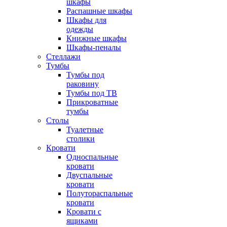
шкафы
Распашные шкафы
Шкафы для
одежды
Книжные шкафы
Шкафы-пеналы
Стеллажи
Тумбы
Тумбы под
раковину
Тумбы под ТВ
Прикроватные
тумбы
Столы
Туалетные
столики
Кровати
Односпальные
кровати
Двуспальные
кровати
Полутораспальные
кровати
Кровати с
ящиками