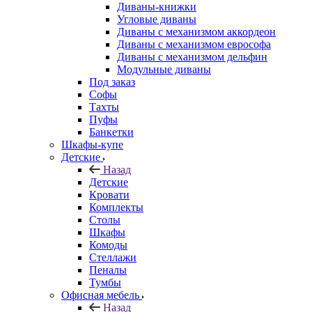
Диваны-книжки
Угловые диваны
Диваны с механизмом аккордеон
Диваны с механизмом еврософа
Диваны с механизмом дельфин
Модульные диваны
Под заказ
Софы
Тахты
Пуфы
Банкетки
Шкафы-купе
Детские
Назад
Детские
Кровати
Комплекты
Столы
Шкафы
Комоды
Стеллажи
Пеналы
Тумбы
Офисная мебель
Назад