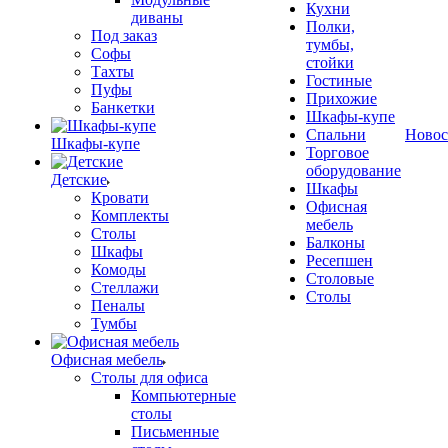
Кухни
диваны
Полки,
Под заказ
тумбы,
Софы
стойки
Тахты
Гостиные
Пуфы
Прихожие
Банкетки
Шкафы-купе
Спальни
Новос
Шкафы-купе
Торговое
оборудование
Детские
Шкафы
Кровати
Офисная
Комплекты
мебель
Столы
Балконы
Шкафы
Ресепшен
Комоды
Столовые
Стеллажи
Столы
Пеналы
Тумбы
Офисная мебель
Столы для офиса
Компьютерные
столы
Письменные