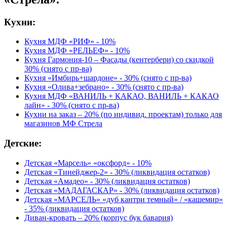
Кухни:
Кухня МДФ «РИФ» - 10%
Кухня МДФ «РЕЛЬЕФ» - 10%
Кухня Гармония-10 – Фасады (кентербери) со скидкой
30% (снято с пр-ва)
Кухня «Имбирь+шардоне» - 30% (снято с пр-ва)
Кухня «Олива+зебрано» - 30% (снято с пр-ва)
Кухня МДФ «ВАНИЛЬ + КАКАО, ВАНИЛЬ + КАКАО
лайн» - 30% (снято с пр-ва)
Кухни на заказ – 20% (по индивид. проектам) только для
магазинов МФ Стрела
Детские:
Детская «Марсель» «оксфорд» - 10%
Детская «Тинейджер-2» - 30% (ликвидация остатков)
Детская «Амадео» - 30% (ликвидация остатков)
Детская «МАДАГАСКАР» - 30% (ликвидация остатков)
Детская «МАРСЕЛЬ» «дуб кантри темный» / «кашемир»
- 35% (ликвидация остатков)
Диван-кровать – 20% (корпус бук бавария)