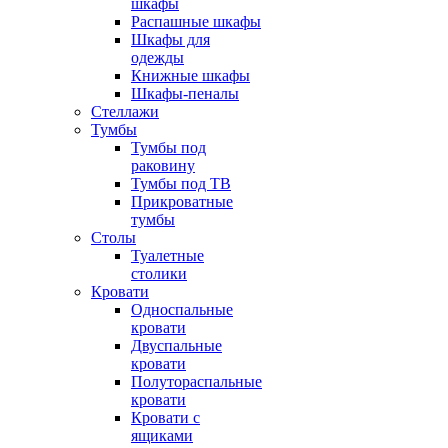
шкафы
Распашные шкафы
Шкафы для
одежды
Книжные шкафы
Шкафы-пеналы
Стеллажи
Тумбы
Тумбы под
раковину
Тумбы под ТВ
Прикроватные
тумбы
Столы
Туалетные
столики
Кровати
Односпальные
кровати
Двуспальные
кровати
Полутораспальные
кровати
Кровати с
ящиками