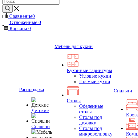
Сравнение
0
Отложенные
0
Корзина
0
Мебель для кухни
Кухонные гарнитуры
Угловые кухни
Прямые кухни
Распродажа
Спальни
Столы
Обеденные
Детские
столы
Кров
Столы под
духовку
Спальни
Столы под
микроволновку
Комп