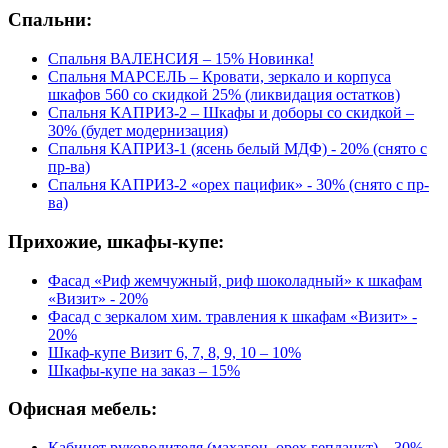
Спальни:
Спальня ВАЛЕНСИЯ – 15% Новинка!
Спальня МАРСЕЛЬ – Кровати, зеркало и корпуса
шкафов 560 со скидкой 25% (ликвидация остатков)
Спальня КАПРИЗ-2 – Шкафы и доборы со скидкой –
30% (будет модернизация)
Спальня КАПРИЗ-1 (ясень белый МДФ) - 20% (снято с
пр-ва)
Спальня КАПРИЗ-2 «орех пацифик» - 30% (снято с пр-
ва)
Прихожие, шкафы-купе:
Фасад «Риф жемчужный, риф шоколадный» к шкафам
«Визит» - 20%
Фасад с зеркалом хим. травления к шкафам «Визит» -
20%
Шкаф-купе Визит 6, 7, 8, 9, 10 – 10%
Шкафы-купе на заказ – 15%
Офисная мебель:
Кабинет руководителя (махагон, орех гепланкт) – 30%