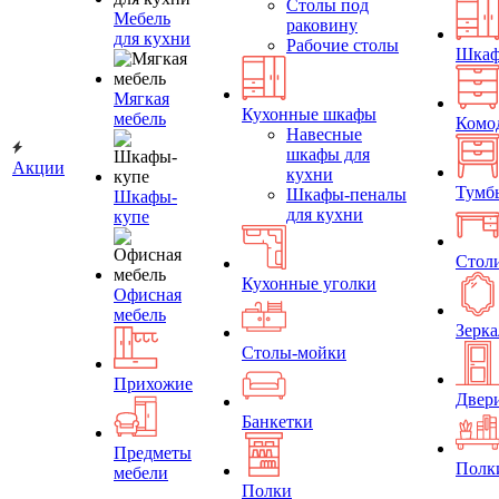
Столы под
Мебель
раковину
для кухни
Рабочие столы
Шка
Мягкая
Кухонные шкафы
мебель
Комо
Навесные
шкафы для
Акции
кухни
Тумб
Шкафы-пеналы
Шкафы-
для кухни
купе
Стол
Кухонные уголки
Офисная
мебель
Зерка
Столы-мойки
Прихожие
Двер
Банкетки
Предметы
Полк
мебели
Полки