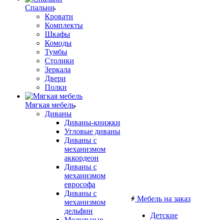
Спальни
Кровати
Комплекты
Шкафы
Комоды
Тумбы
Столики
Зеркала
Двери
Полки
Мягкая мебель
Диваны
Диваны-книжки
Угловые диваны
Диваны с
механизмом
аккордеон
Диваны с
механизмом
еврософа
Диваны с
Мебель на заказ
механизмом
дельфин
Детские
Модульные